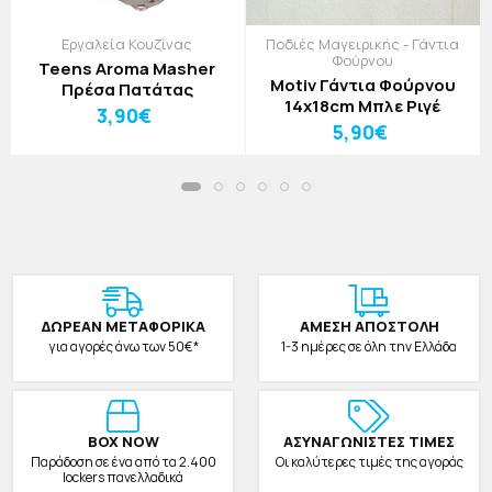
Εργαλεία Κουζίνας
Ποδιές Μαγειρικής - Γάντια
Φούρνου
Teens Aroma Masher
Motiv Γάντια Φούρνου
Πρέσα Πατάτας
14x18cm Μπλε Ριγέ
3,90€
5,90€
ΔΩΡΕAΝ ΜΕΤΑΦΟΡΙΚΑ
ΑΜΕΣΗ ΑΠΟΣΤΟΛΗ
για αγορές άνω των 50€*
1-3 ημέρες σε όλη την Ελλάδα
BOX NOW
ΑΣΥΝΑΓΩΝΙΣΤΕΣ ΤΙΜΕΣ
Παράδοση σε ένα από τα 2.400
Οι καλύτερες τιμές της αγοράς
lockers πανελλαδικά