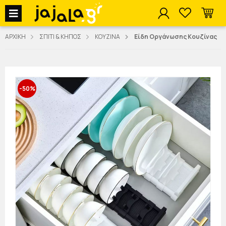
jajala Menu
ΑΡΧΙΚΗ
ΣΠΙΤΙ & ΚΗΠΟΣ
ΚΟΥΖΙΝΑ
Είδη Οργάνωσης Κουζίνας
-50%