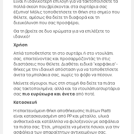
Είναι η ιδανικότερη επιλογή για να τακτοποιήσετε τα
πολλά σκεύη που βρίσκονται στα συρτάρια σας
έξυπνα! Μόλις τοποθετήσετε τη θήκη στο σημείο που
θέλετε, αμέσως θα δείτε τη διαφορά και τη
διευκόλυνση που σας προσφέρει.
Θα τη βρείτε σε δυο χρώματα για να επιλέξετε το
ιδανικό!
Χρήση
Απλά τοποθετήστε τη στο συρτάρι ή στο ντουλάπι
σας, επεκτείνοντας και προσαρμόζοντάς τη στις
διαστάσεις που θέλετε. Διαθέτει ειδικά “καρφάκια”-
θήκες με την ιδανική απόσταση για να τοποθετήσετε
άνετα τα μπολάκια σας, χωρίς το φόβο να πέσουν.
Μείνετε σίγουροι πως στη στιγμή θα δείτε τα πιάτα
σας τακτοποιημένα, αλλά και τα ντουλάπια/συρτάρια
σας
πιο ευρύχωρα και άνετα
από ποτέ.
Κατασκευή
Η επεκτεινόμενη θήκη αποθήκευσης πιάτων Piatti
είναι κατασκευασμένη από PP και μέταλλο, υλικά
ανθεκτικά και κατάλληλα να φιλοξενούν με ασφάλεια
τα πιάτα σας. Έτσι, μπορείτε να μένετε ήσυχοι για την
ασφάλεια των απαραίτητων αντικειμένων σας.