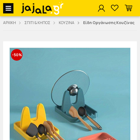
jajala Menu
ΑΡΧΙΚΗ
ΣΠΙΤΙ & ΚΗΠΟΣ
ΚΟΥΖΙΝΑ
Είδη Οργάνωσης Κουζίνας
-50%