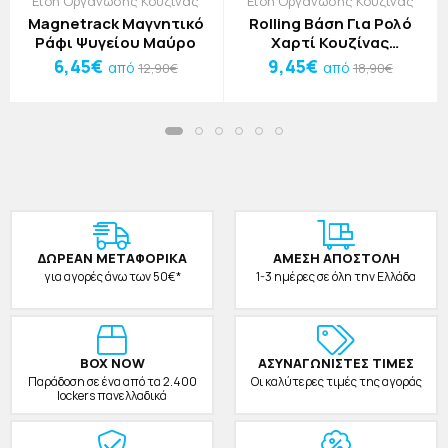
Είδη Οργάνωσης Κουζίνας
Είδη Οργάνωσης Κουζίνας
Magnetrack Μαγνητικό
Rolling Βάση Για Ρολό
Ράφι Ψυγείου Μαύρο
Χαρτί Κουζίνας
34x6,2cm Ασημί
6,45€
9,45€
από
από
12,90€
18,90€
ΔΩΡΕAΝ ΜΕΤΑΦΟΡΙΚΑ
ΑΜΕΣΗ ΑΠΟΣΤΟΛΗ
για αγορές άνω των 50€*
1-3 ημέρες σε όλη την Ελλάδα
BOX NOW
ΑΣΥΝΑΓΩΝΙΣΤΕΣ ΤΙΜΕΣ
Παράδοση σε ένα από τα 2.400
Οι καλύτερες τιμές της αγοράς
lockers πανελλαδικά