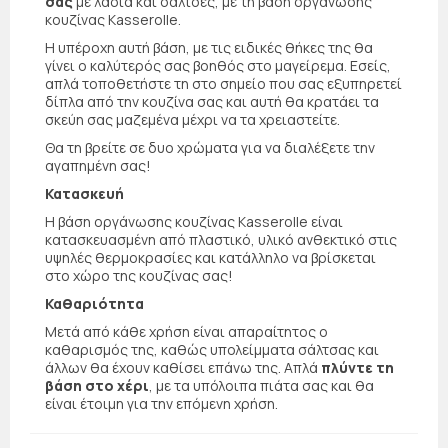
σας
με λάδια και σάλτσες, με τη βάση οργάνωσης
κουζίνας Kasserolle.
Η υπέροχη αυτή βάση, με τις ειδικές θήκες της θα
γίνει ο καλύτερός σας βοηθός στο μαγείρεμα. Εσείς,
απλά τοποθετήστε τη στο σημείο που σας εξυπηρετεί
δίπλα από την κουζίνα σας και αυτή θα κρατάει τα
σκεύη σας μαζεμένα μέχρι να τα χρειαστείτε.
Θα τη βρείτε σε δυο χρώματα για να διαλέξετε την
αγαπημένη σας!
Κατασκευή
Η βάση οργάνωσης κουζίνας Kasserolle είναι
κατασκευασμένη από πλαστικό, υλικό ανθεκτικό στις
υψηλές θερμοκρασίες και κατάλληλο να βρίσκεται
στο χώρο της κουζίνας σας!
Καθαριότητα
Μετά από κάθε χρήση είναι απαραίτητος ο
καθαρισμός της, καθώς υπολείμματα σάλτσας και
άλλων θα έχουν καθίσει επάνω της. Απλά
πλύντε τη
βάση στο χέρι
, με τα υπόλοιπα πιάτα σας και θα
είναι έτοιμη για την επόμενη χρήση.