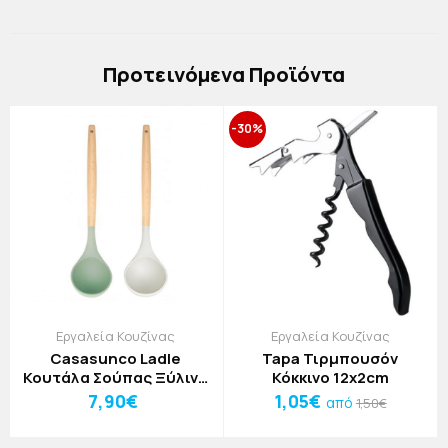
Πρoτεινόμενα Προϊόντα
-30%
Εργαλεία Κουζίνας
Εργαλεία Κουζίνας
Casasunco Ladle
Tapa Τιρμπουσόν
Κουτάλα Σούπας Ξύλινη
Κόκκινο 12x2cm
Λαβή Πράσινο
7,90€
1,05€
από
1,50€