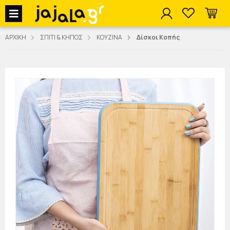
jajala Menu
ΑΡΧΙΚΗ
ΣΠΙΤΙ & ΚΗΠΟΣ
ΚΟΥΖΙΝΑ
Δίσκοι Κοπής