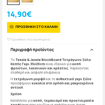
14,90€
ΠΡΟΣΘΗΚΗ ΣΤΟ ΚΑΛΑΘΙ
Προσθήκη στα Αγαπημένα
Περιγραφή προϊόντος
Το
Tessie & Jessie BlockBoard Τετράγωνο Ξύλο
Κοπής Γκρι 35x25cm
είναι ιδανικό για
κοπή
φρούτων, λαχανικών και κρέατος
, παρέχοντας
σταθερή και ασφαλή επιφάνεια.
Η
τετράγωνη μορφή
και το
ανθεκτικό γκρι ξύλο
προσφέρουν
ευκολία στη χρήση και μακροχρόνια
αντοχή
.
Χρήση
Κατάλληλο για
κοπή, τεμαχισμό και προετοιμασία
τροφίμων
στην κουζίνα με ασφάλεια και άνεση.