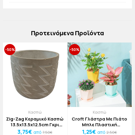
Πρoτεινόμενα Προϊόντα
-50%
-50%
Κασπώ
Κασπώ
Zig-Zag Κεραμικό Κασπώ
Croft Γλάστρα Με Πιάτο
13.5x13.5x12.5cm Γκρι
Μπλε Πλαστική
Ανοιχτό
14,5x15,5cm
3,75€
1,25€
από
από
7,50€
2,50€