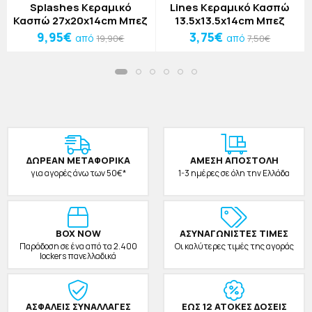
Splashes Κεραμικό
Lines Κεραμικό Κασπώ
Κασπώ 27x20x14cm Μπεζ
13.5x13.5x14cm Μπεζ
9,95€
3,75€
από
από
19,90€
7,50€
ΔΩΡΕAΝ ΜΕΤΑΦΟΡΙΚΑ
ΑΜΕΣΗ ΑΠΟΣΤΟΛΗ
για αγορές άνω των 50€*
1-3 ημέρες σε όλη την Ελλάδα
BOX NOW
ΑΣΥΝΑΓΩΝΙΣΤΕΣ ΤΙΜΕΣ
Παράδοση σε ένα από τα 2.400
Οι καλύτερες τιμές της αγοράς
lockers πανελλαδικά
ΑΣΦΑΛΕΙΣ ΣΥΝΑΛΛΑΓΕΣ
ΕΩΣ 12 ΑΤΟΚΕΣ ΔΟΣΕΙΣ