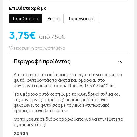
Επιλέξτε χρώμα:
Γκρι Σκούρο
Λευκό
Γκρι Ανοιχτό
3,75€
από 7,50€
Προσθήκη στα Αγαπημένα
Περιγραφή προϊόντος
Διακοσμήστε το σπίτι σας με τα αγαπημένα σας μικρά
φυτά, φυτεύοντάς τα άνετα και όμορφα, στο
μοντέρνο κεραμικό κασπώ Routes 13.5x13.5x12cm.
Το υπέροχο αυτό κασπώ, με το κυλινδρικό σχήμα και
τις μοντέρνες “χαρακιές” περιμετρικά του, θα
φιλοξενεί τα φυτά σας με τον πιο εντυπωσιακό
τρόπο, που θα λατρέψετε.
Θα το βρείτε σε διάφορα χρώματα για να επιλέξετε το
αγαπημένο σας!
Χρήση