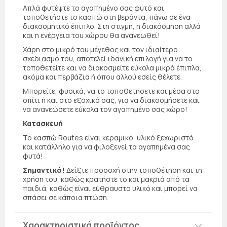
Απλά φυτέψτε το αγαπημένο σας φυτό και
τοποθετήστε το κασπώ στη βεράντα, πάνω σε ένα
διακοσμητικό έπιπλο. Στη στιγμή, η διακόσμηση αλλά
και η ενέργεια του χώρου θα ανανεωθεί!
Χάρη στο μικρό του μέγεθος και τον ιδιαίτερο
σχεδιασμό του, αποτελεί ιδανική επιλογή για να το
τοποθετείτε και να διακοσμείτε εύκολα μικρά έπιπλα,
ακόμα και περβάζια ή όπου αλλού εσείς θέλετε.
Μπορείτε, φυσικά, να το τοποθετήσετε και μέσα στο
σπίτι ή και στο εξοχικό σας, για να διακοσμήσετε και
να ανανεώσετε εύκολα τον αγαπημένο σας χώρο!
Κατασκευή
Το κασπώ Routes είναι κεραμικό, υλικό ξεχωριστό
και κατάλληλο για να φιλοξενεί τα αγαπημένα σας
φυτά!
Σημαντικό!
Δείξτε προσοχή στην τοποθέτηση και τη
χρήση του, καθώς κρατήστε το και μακριά από τα
παιδιά, καθώς είναι εύθραυστο υλικό και μπορεί να
σπάσει σε κάποια πτώση.
Χαρακτηριστικά προϊόντος