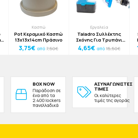
Κασπώ
Εργαλεία
ό
Pot Κεραμικό Κασπώ
Taladro Συλλέκτης
m
13x13x14cm Πράσινο
Σκόνης Για Τρυπάνι
Μπλε 8,8x5cm
3,75€
4,65€
7,50€
15,50€
από
από
BOX NOW
ΑΣΥΝΑΓΩΝΙΣΤΕΣ
ΤΙΜΕΣ
Παράδοση σε
ένα από τα
Οι καλύτερες
2.400 lockers
τιμές της αγοράς
πανελλαδικά