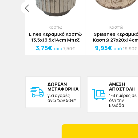
ία
Κασπώ
Κασπώ
 Δοχείο
Lines Κεραμικό Κασπώ
Splashes Κεραμικ
ργού
13.5x13.5x14cm Μπεζ
Κασπώ 27x20x14c
 Διάφανο
Μπεζ
3,75€
9,95€
3,50€
7,50€
19,90€
ό
από
από
cm
ΔΩΡΕAΝ
ΑΜΕΣΗ
ΜΕΤΑΦΟΡΙΚΑ
ΑΠΟΣΤΟΛΗ
για αγορές
1-3 ημέρες σε
άνω των 50€*
όλη την
Ελλάδα