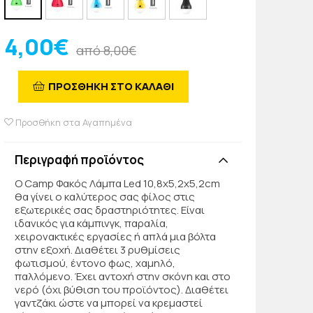
4,00€
από 8,00€
ΠΡΟΣΘΗΚΗ ΣΤΟ ΚΑΛΑΘΙ
Προσθήκη στα Αγαπημένα
Περιγραφή προϊόντος
Ο Camp Φακός Λάμπα Led 10,8x5,2x5,2cm
θα γίνει ο καλύτερος σας φίλος στις
εξωτερικές σας δραστηριότητες. Είναι
ιδανικός για κάμπινγκ, παραλία,
χειρονακτικές εργασίες ή απλά μια βόλτα
στην εξοχή. Διαθέτει 3 ρυθμίσεις
φωτισμού, έντονο φως, χαμηλό,
παλλόμενο. Έχει αντοχή στην σκόνη και στο
νερό (όχι βύθιση του προϊόντος). Διαθέτει
γαντζάκι ώστε να μπορεί να κρεμαστεί