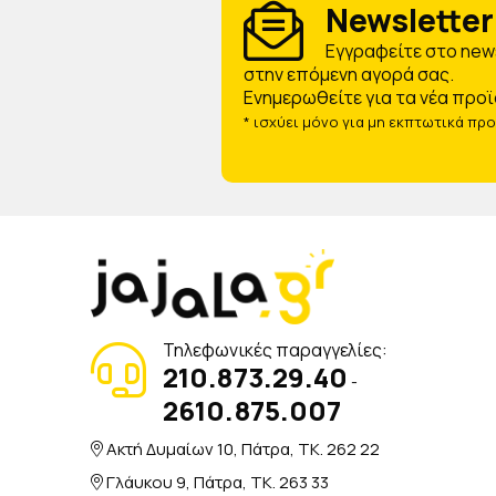
Newsletter 
Eγγραφείτε στο news
στην επόμενη αγορά σας.
Ενημερωθείτε για τα νέα προϊ
* ισχύει μόνο για μη εκπτωτικά πρ
Τηλεφωνικές παραγγελίες:
210.873.29.40
-
2610.875.007
Ακτή Δυμαίων 10, Πάτρα, TK. 262 22
Γλάυκου 9, Πάτρα, TK. 263 33