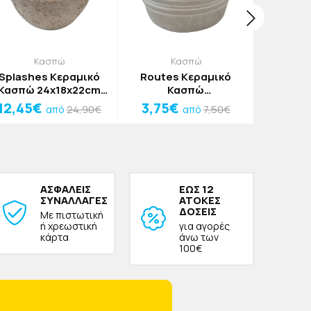
Κασπώ
Κασπώ
Ε
Splashes Κεραμικό
Routes Κεραμικό
Dieb Κλ
Κασπώ 24x18x22cm
Κασπώ
Μπλε 1,7
Μπεζ
13.5x13.5x12.5cm Γκρι
12,45€
3,75€
5,00
24,90€
7,50€
από
από
Σκούρο
ΑΣΦΑΛΕΙΣ
ΕΩΣ 12
ΣΥΝΑΛΛΑΓΕΣ
ΑΤΟΚΕΣ
ΔΟΣΕΙΣ
Με πιστωτική
ή χρεωστική
για αγορές
κάρτα
άνω των
100€