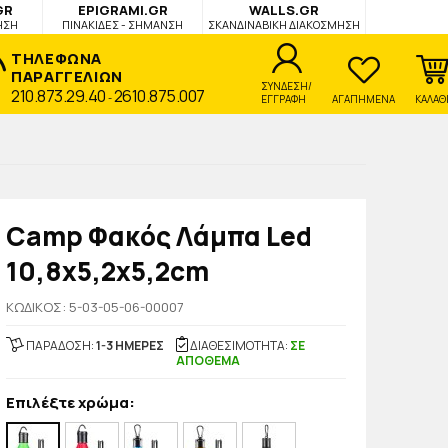
GR
EPIGRAMI.GR
WALLS.GR
ΗΣΗ
ΠΙΝΑΚΙΔΕΣ - ΣΗΜΑΝΣΗ
ΣΚΑΝΔΙΝΑΒΙΚΗ ΔΙΑΚΟΣΜΗΣΗ
ΤΗΛΕΦΩΝΑ
ΠΑΡΑΓΓΕΛΙΩΝ
ΣΥΝΔΕΣΗ/
210.873.29.40
2610.875.007
-
ΕΓΓΡΑΦΗ
ΑΓΑΠΗΜΕΝΑ
ΚΑΛΑΘ
Camp Φακός Λάμπα Led
10,8x5,2x5,2cm
KΩΔΙΚΟΣ: 5-03-05-06-00007
ΠΑΡΑΔΟΣΗ:
1-3 ΗΜΕΡΕΣ
ΔΙΑΘΕΣΙΜΟΤΗΤΑ:
ΣΕ
ΑΠΟΘΕΜΑ
Επιλέξτε χρώμα: