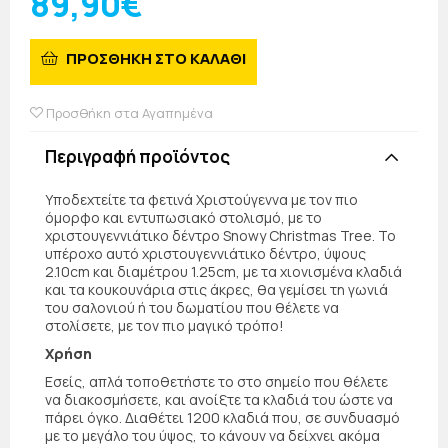
89,90€
ΠΡΟΣΘΗΚΗ ΣΤΟ ΚΑΛΑΘΙ
Προσθήκη στα Αγαπημένα
Περιγραφή προϊόντος
Υποδεχτείτε τα φετινά Χριστούγεννα με τον πιο
όμορφο και εντυπωσιακό στολισμό, με το
χριστουγεννιάτικο δέντρο Snowy Christmas Tree. Το
υπέροχο αυτό χριστουγεννιάτικο δέντρο, ύψους
2.10cm και διαμέτρου 1.25cm, με τα χιονισμένα κλαδιά
και τα κουκουνάρια στις άκρες, θα γεμίσει τη γωνιά
του σαλονιού ή του δωματίου που θέλετε να
στολίσετε, με τον πιο μαγικό τρόπο!
Χρήση
Εσείς, απλά τοποθετήστε το στο σημείο που θέλετε
να διακοσμήσετε, και ανοίξτε τα κλαδιά του ώστε να
πάρει όγκο. Διαθέτει 1200 κλαδιά που, σε συνδυασμό
με το μεγάλο του ύψος, το κάνουν να δείχνει ακόμα