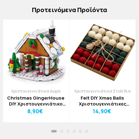
Πρoτεινόμενα Προϊόντα
Χριστουγεννιάτικα Δώρα
Χριστουγεννιάτικα Στολίδια
Christmas GingerHouse
Felt DIY Xmas Balls
DIY Χριστουγεννιάτικο
Χριστουγεννιάτικες
Παιχνίδι Κατασκευής
Μπάλες Δέντρου σετ
8,90€
14,90€
Σπιτάκι 6 σε 1
36τμχ