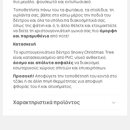
πιο μεγάλο, φουσκωτό και εντυπωσιακό.
Τοποθετήστε πάνω του τα φωτάκια, τα στολίδια, τη
γιρλάντα σας, βάλτε στο κάτω μέρος την ποδιά του
δέντρου και όλα τα υπόλοιπα διακοσμητικά σας,
όπως της φάτνη και ό,τι άλλο θέλετε και ετοιμαστείτε
να δείτε τη χριστουγεννιάτικη γωνιά σας πιο
όμορφη
και παραμυθένια
από ποτέ!
Κατασκευή
Το χριστουγεννιάτικο δέντρο Snowy Christmas Tree
είναι κατασκευασμένο από PVC, υλικό ανθεκτικό,
άοσμο και απόλυτα ασφαλές
να διακοσμεί
εσωτερικούς χώρους σπιτιών και επιχειρήσεων.
Προσοχή!
Αποφύγετε την τοποθέτησή του κοντά στο
τζάκι ή σε άλλη πηγή θερμότητας για αποφυγή
φθοράς του ή και ατυχήματος.
Χαρακτηριστικά προϊόντος