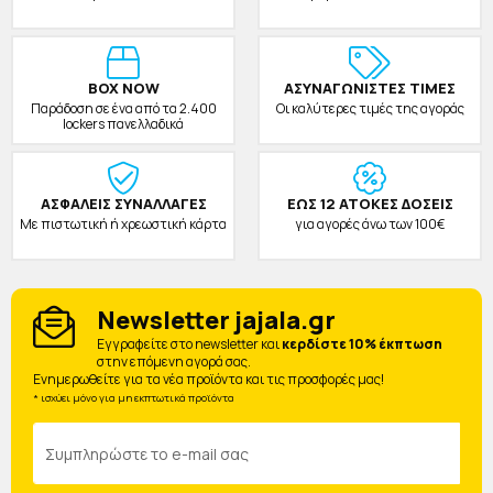
BOX NOW
ΑΣΥΝΑΓΩΝΙΣΤΕΣ ΤΙΜΕΣ
Παράδοση σε ένα από τα 2.400
Οι καλύτερες τιμές της αγοράς
lockers πανελλαδικά
ΑΣΦΑΛΕΙΣ ΣΥΝΑΛΛΑΓΕΣ
ΕΩΣ 12 ΑΤΟΚΕΣ ΔΟΣΕΙΣ
Με πιστωτική ή χρεωστική κάρτα
για αγορές άνω των 100€
Newsletter jajala.gr
Eγγραφείτε στο newsletter και
κερδίστε 10% έκπτωση
στην επόμενη αγορά σας.
Ενημερωθείτε για τα νέα προϊόντα και τις προσφορές μας!
* ισχύει μόνο για μη εκπτωτικά προϊόντα