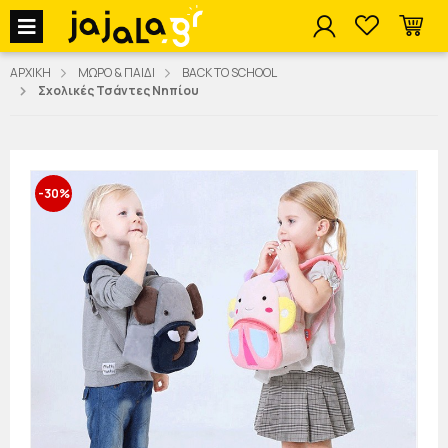
jajala Menu
ΑΡΧΙΚΗ
ΜΩΡΟ & ΠΑΙΔΙ
BACK TO SCHOOL
Σχολικές Τσάντες Νηπίου
-30%