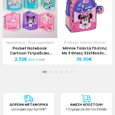
Ημερολόγια - Σημειωματάρια
Σχολικές Τσάντες Νηπίου
Pocket Notebook
Minnie Τσάντα Πλάτης
Cartoon Τετραδιάκι
Με 3 Θήκες 32x18x43cm
Melodi
Forever Besties
2,32€
36,90€
από
2,90€
ΔΩΡΕAΝ ΜΕΤΑΦΟΡΙΚΑ
ΑΜΕΣΗ ΑΠΟΣΤΟΛΗ
για αγορές άνω των 50€*
1-3 ημέρες σε όλη την Ελλάδα