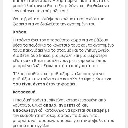
παιδική τσάντα Jolly. Η χαριτωμένη αυτή τσάντα σε
μορφή λούτρινου θα το ξετρελάνει και θα θέλει να
την παίρνει παντού μαζί του!
Θα τη βρείτε σε διάφορα χρώματα και σχέδια με
ζωάκια για να διαλέξετε την αγαπημένη του.
Χρήση
Η τσάντα έχει τον απαραίτητο χώρο για να βάζουν
μέσα τα παιδάκια το κολατσιό τους και το αγαπημένο
τους παιχνιδάκι για το σταθμό και το νηπιαγωγείο.
Διαθέτει δύο θήκες, μια μεγάλη και μια μικρότερη
εξωτερική θήκη που κλείνουν με φερμουάρ, όπου
μπορεί να βάζει ξεχωριστά τα πράγματά του.
Τέλος, διαθέτει και ρυθμιζόμενα λουριά, για να
ρυθμίζετε την τσάντα στο κατάλληλο ύψος, ώστε
να
του είναι άνετη
όταν τη φοράει!
Κατασκευή
Η παιδική τσάντα Jolly είναι κατασκευασμένη από
λούτρινο, υλικό
απαλό, ανθεκτικό και
υποαλλεργικό
, κατάλληλο να έρχεται σε επαφή με
την ευαίσθητη επιδερμίδα των παιδιών. Έτσι,
μπορείτε να παραμένετε ήσυχοι για την ασφάλεια του
μικρού σας αγγέλου.