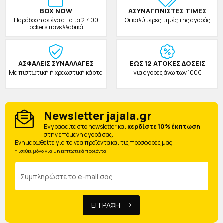
BOX NOW
ΑΣΥΝΑΓΩΝΙΣΤΕΣ ΤΙΜΕΣ
Παράδοση σε ένα από τα 2.400
Οι καλύτερες τιμές της αγοράς
lockers πανελλαδικά
ΑΣΦΑΛΕΙΣ ΣΥΝΑΛΛΑΓΕΣ
ΕΩΣ 12 ΑΤΟΚΕΣ ΔΟΣΕΙΣ
Με πιστωτική ή χρεωστική κάρτα
για αγορές άνω των 100€
Newsletter jajala.gr
Eγγραφείτε στο newsletter και
κερδίστε 10% έκπτωση
στην επόμενη αγορά σας.
Ενημερωθείτε για τα νέα προϊόντα και τις προσφορές μας!
* ισχύει μόνο για μη εκπτωτικά προϊόντα
ΕΓΓΡΑΦΗ