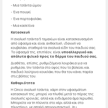
- Μια τσάντα ώμου
- Ένα πουγκί
- Ένα πορτοφολάκι
- Μια κασετίνα
Κατασκευή
Η σχολική τσάντα 5 τεμαχίων είναι κατασκευασμένη
από ύφασμα και είναι ανθεκτική, ιδανική να
κουβαλάει σταθερά τα σχολικά είδη του παιδιού σας.
Το ύφασμά της, επιπλέον, είναι
υποαλλεργικό και
απόλυτα φιλικό προς το δέρμα του παιδιού σας.
Διαθέτει, επίσης, ρυθμιζόμενα λουράκια για να
ρυθμίσει την τσάντα στο ύψος που το βολεύει και
παιδικό λούτρινο κουκλάκι που θα του κάνει παρέα
στις βόλτες του.
Καθαριότητα
Η Cinco σχολική τσάντα, χάρη στην υφασμάτινη
κατασκευή της, μπορεί να πλυθεί μετά το πέρας της
σχολικής χρονιάς, αλλά και ενδιάμεσα άμα λερωθεί.
Μπορείτε να τη πλύνετε στο χέρι αλλά και στο
πλυντήριο, με απαλό απορρυπαντικό.,/p>