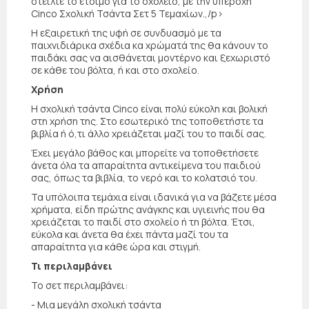
στείλτε το έτοιμο για το σχολείο, με την υπέροχη
Cinco Σχολική Τσάντα Σετ 5 Τεμαχίων.,/p>
Η εξαιρετική της υφή σε συνδυασμό με τα
παιχνιδιάρικα σχέδια κα χρώματά της θα κάνουν το
παιδάκι σας να αισθάνεται μοντέρνο και ξεχωριστό
σε κάθε του βόλτα, ή και στο σχολείο.
Χρήση
Η σχολική τσάντα Cinco είναι πολύ εύκολη και βολική
στη χρήση της. Στο εσωτερικό της τοποθετήστε τα
βιβλία ή ό,τι άλλο χρειάζεται μαζί του το παιδί σας.
Έχει μεγάλο βάθος και μπορείτε να τοποθετήσετε
άνετα όλα τα απαραίτητα αντικείμενα του παιδιού
σας, όπως τα βιβλία, το νερό και το κολατσιό του.
Τα υπόλοιπα τεμάχια είναι ιδανικά για να βάζετε μέσα
χρήματα, είδη πρώτης ανάγκης και υγιεινής που θα
χρειάζεται το παιδί στο σχολείο ή τη βόλτα. Έτσι,
εύκολα και άνετα θα έχει πάντα μαζί του τα
απαραίτητα για κάθε ώρα και στιγμή.
Τι περιλαμβάνει
Το σετ περιλαμβάνει:
- Μια μεγάλη σχολική τσάντα