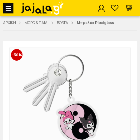
jajala Menu
ΑΡΧΙΚΗ
ΜΩΡΟ & ΠΑΙΔΙ
ΒΟΛΤΑ
Μπρελόκ Plexiglass
-30%