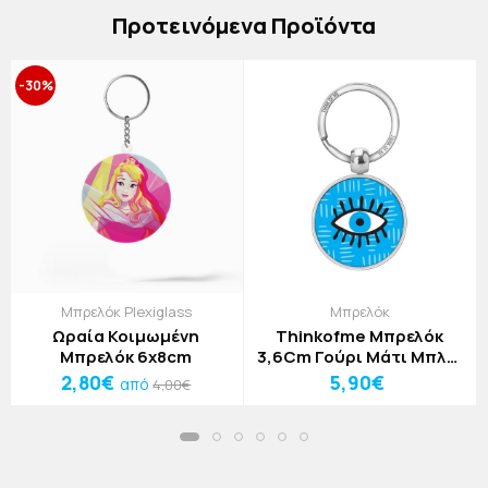
Πρoτεινόμενα Προϊόντα
-30%
Μπρελόκ Plexiglass
Μπρελόκ
Ωραία Κοιμωμένη
Thinkofme Μπρελόκ
Μπρελόκ 6x8cm
3,6Cm Γούρι Μάτι Μπλε-
Βλεφαρίδες
2,80€
5,90€
από
4,00€