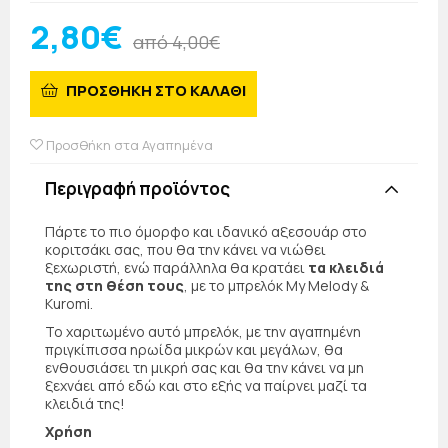
2,80€
από 4,00€
ΠΡΟΣΘΗΚΗ ΣΤΟ ΚΑΛΑΘΙ
Προσθήκη στα Αγαπημένα
Περιγραφή προϊόντος
Πάρτε το πιο όμορφο και ιδανικό αξεσουάρ στο
κοριτσάκι σας, που θα την κάνει να νιώθει
ξεχωριστή, ενώ παράλληλα θα κρατάει
τα κλειδιά
της στη θέση τους
, με το μπρελόκ My Melody &
Kuromi.
Το χαριτωμένο αυτό μπρελόκ, με την αγαπημένη
πριγκίπισσα ηρωίδα μικρών και μεγάλων, θα
ενθουσιάσει τη μικρή σας και θα την κάνει να μη
ξεχνάει από εδώ και στο εξής να παίρνει μαζί τα
κλειδιά της!
Χρήση