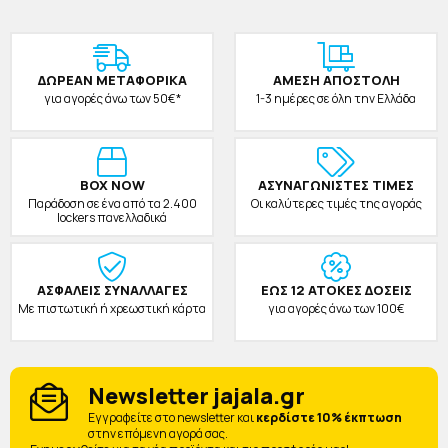
ΔΩΡΕAΝ ΜΕΤΑΦΟΡΙΚΑ
ΑΜΕΣΗ ΑΠΟΣΤΟΛΗ
για αγορές άνω των 50€*
1-3 ημέρες σε όλη την Ελλάδα
BOX NOW
ΑΣΥΝΑΓΩΝΙΣΤΕΣ ΤΙΜΕΣ
Παράδοση σε ένα από τα 2.400
Οι καλύτερες τιμές της αγοράς
lockers πανελλαδικά
ΑΣΦΑΛΕΙΣ ΣΥΝΑΛΛΑΓΕΣ
ΕΩΣ 12 ΑΤΟΚΕΣ ΔΟΣΕΙΣ
Με πιστωτική ή χρεωστική κάρτα
για αγορές άνω των 100€
Newsletter jajala.gr
Eγγραφείτε στο newsletter και
κερδίστε 10% έκπτωση
στην επόμενη αγορά σας.