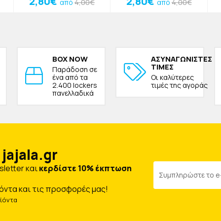
2,80€
2,80€
4,00€
4,00€
από
από
BOX NOW
ΑΣΥΝΑΓΩΝΙΣΤΕΣ
ΤΙΜΕΣ
Παράδοση σε
ένα από τα
Οι καλύτερες
2.400 lockers
τιμές της αγοράς
πανελλαδικά
jajala.gr
letter και
κερδίστε 10% έκπτωση
όντα και τις προσφορές μας!
οϊόντα