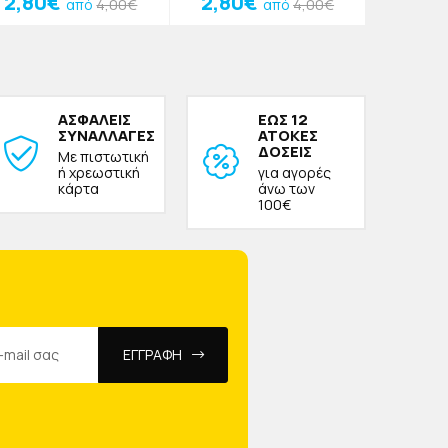
2,80€
2,80€
2,80
4,00€
4,00€
από
από
ΑΣΦΑΛΕΙΣ
ΕΩΣ 12
ΣΥΝΑΛΛΑΓΕΣ
ΑΤΟΚΕΣ
ΔΟΣΕΙΣ
Με πιστωτική
ή χρεωστική
για αγορές
κάρτα
άνω των
100€
ΕΓΓΡΑΦΗ