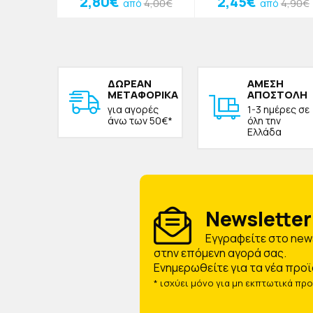
2,80€
2,45€
16,90€
4,00€
4,90€
ό
από
από
ΔΩΡΕAΝ
ΑΜΕΣΗ
ΜΕΤΑΦΟΡΙΚΑ
ΑΠΟΣΤΟΛΗ
για αγορές
1-3 ημέρες σε
άνω των 50€*
όλη την
Ελλάδα
Newsletter 
Eγγραφείτε στο news
στην επόμενη αγορά σας.
Ενημερωθείτε για τα νέα προϊ
* ισχύει μόνο για μη εκπτωτικά πρ