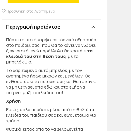
Προσθήκη στα Αγαπημένα
Περιγραφή προϊόντος
Πάρτε το πιο όμορφο και ιδανικό αξεσουάρ
στο παιδάκι σας, που θα το κάνει να νιώθει
ξεχωριστό, ενώ παράλληλα θα κρατάει
τα
κλειδιά του στη θέση τους
, με το
μπρελόκ Lilo.
Το χαριτωμένο αυτό μπρελόκ, με τον
αγαπημένο ήρωα μικρών και μεγάλων, θα
ενθουσιάσει το παιδάκι σας και θα το κάνει
να μη ξεχνάει από εδώ και στο εξής να
παίρνει μαζί τα κλειδιά του!
Χρήση
Εσείς, απλά περάστε μέσα από τη θηλιά τα
κλειδιά του παιδιού σας και είναι έτοιμο για
χρήση!
Φυσικά, εκτός από το να φιλοξενεί τα