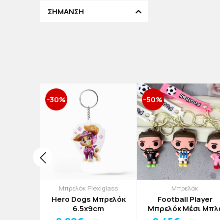
ΣΗΜΑΝΣΗ
-30%
-50%
μπρέλες
Μπρελόκ Plexiglass
Μπρελόκ
Hero Dogs Μπρελόκ
Football Player
5x72cm
6.5x9cm
Μπρελόκ Μέσι Μπλ
άκια