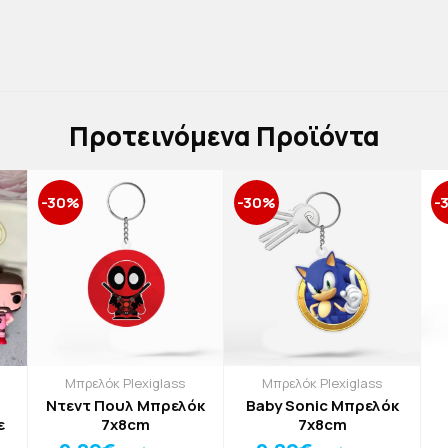
Πρoτεινόμενα Προϊόντα
-30%
-30%
-
Μπρελόκ Plexiglass
Μπρελόκ Plexiglass
Ντεντ Πουλ Μπρελόκ
Baby Sonic Μπρελόκ
ε
7x8cm
7x8cm