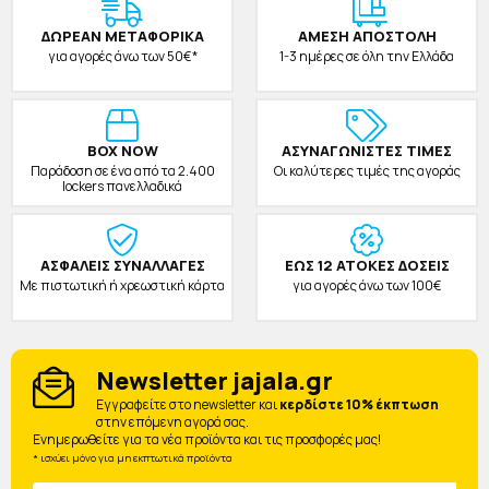
ΔΩΡΕAΝ ΜΕΤΑΦΟΡΙΚΑ
ΑΜΕΣΗ ΑΠΟΣΤΟΛΗ
για αγορές άνω των 50€*
1-3 ημέρες σε όλη την Ελλάδα
BOX NOW
ΑΣΥΝΑΓΩΝΙΣΤΕΣ ΤΙΜΕΣ
Παράδοση σε ένα από τα 2.400
Οι καλύτερες τιμές της αγοράς
lockers πανελλαδικά
ΑΣΦΑΛΕΙΣ ΣΥΝΑΛΛΑΓΕΣ
ΕΩΣ 12 ΑΤΟΚΕΣ ΔΟΣΕΙΣ
Με πιστωτική ή χρεωστική κάρτα
για αγορές άνω των 100€
Newsletter jajala.gr
Eγγραφείτε στο newsletter και
κερδίστε 10% έκπτωση
στην επόμενη αγορά σας.
Ενημερωθείτε για τα νέα προϊόντα και τις προσφορές μας!
* ισχύει μόνο για μη εκπτωτικά προϊόντα