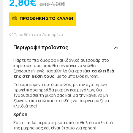
2,80€
από 4,00€
ΠΡΟΣΘΗΚΗ ΣΤΟ ΚΑΛΑΘΙ
Προσθήκη στα Αγαπημένα
Περιγραφή προϊόντος
Πάρτε το πιο όμορφο και ιδανικό αξεσουάρ στο
κοριτσάκι σας, που θα την κάνει να νιώθει
ξεχωριστή, ενώ παράλληλα θα κρατάει
τα κλειδιά
της στη θέση τους
, με το μπρελόκ Kuromi.
Το χαριτωμένο αυτό μπρελόκ, με την αγαπημένη
πριγκίπισσα ηρωίδα μικρών και μεγάλων, θα
ενθουσιάσει τη μικρή σας και θα την κάνει να μη
ξεχνάει από εδώ και στο εξής να παίρνει μαζί τα
κλειδιά της!
Χρήση
Εσείς, απλά περάστε μέσα από τη θηλιά τα κλειδιά
της μικρής σας και είναι έτοιμο για χρήση!