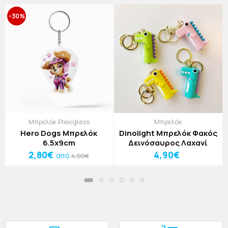
-30%
Μπρελόκ Plexiglass
Μπρελόκ
Hero Dogs Μπρελόκ
Dinolight Μπρελόκ Φακός
6.5x9cm
Δεινόσαυρος Λαχανί
2,80€
4,90€
από
4,00€