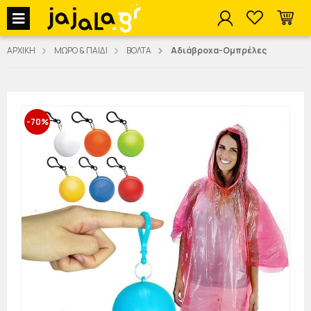
jajala Menu
ΑΡΧΙΚΗ
ΜΩΡΟ & ΠΑΙΔΙ
ΒΟΛΤΑ
Αδιάβροχα-Ομπρέλες
-70%