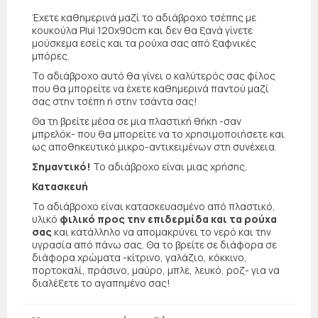
Έχετε καθημερινά μαζί το αδιάβροχο τσέπης με
κουκούλα Plui 120x90cm και δεν θα ξανά γίνετε
μούσκεμα εσείς και τα ρούχα σας από ξαφνικές
μπόρες.
Το αδιάβροχο αυτό θα γίνει ο καλύτερός σας φίλος
που θα μπορείτε να έχετε καθημερινά παντού μαζί
σας στην τσέπη ή στην τσάντα σας!
Θα τη βρείτε μέσα σε μια πλαστική θήκη -σαν
μπρελόκ- που θα μπορείτε να το χρησιμοποιήσετε και
ως αποθηκευτικό μικρο-αντικειμένων στη συνέχεια.
Σημαντικό!
Το αδιάβροχο είναι μιας χρήσης.
Κατασκευή
Το αδιάβροχο είναι κατασκευασμένο από πλαστικό,
υλικό
φιλικό προς την επιδερμίδα και τα ρούχα
σας
και κατάλληλο να απομακρύνει το νερό και την
υγρασία από πάνω σας. Θα το βρείτε σε διάφορα σε
διάφορα χρώματα -κίτρινο, γαλάζιο, κόκκινο,
πορτοκαλί, πράσινο, μαύρο, μπλε, λευκό, ροζ- για να
διαλέξετε το αγαπημένο σας!