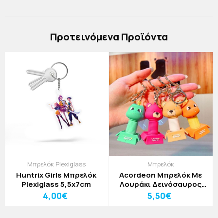
Πρoτεινόμενα Προϊόντα
Μπρελόκ Plexiglass
Μπρελόκ
Huntrix Girls Μπρελόκ
Acordeon Μπρελόκ Με
Plexiglass 5,5x7cm
Λουράκι Δεινόσαυρος
Πορτοκαλί
4,00€
5,50€