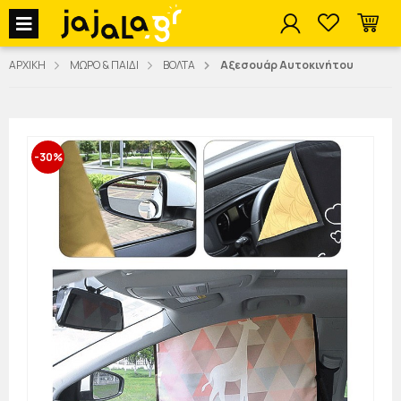
jajala Menu
ΑΡΧΙΚΗ
ΜΩΡΟ & ΠΑΙΔΙ
ΒΟΛΤΑ
Αξεσουάρ Αυτοκινήτου
-30%