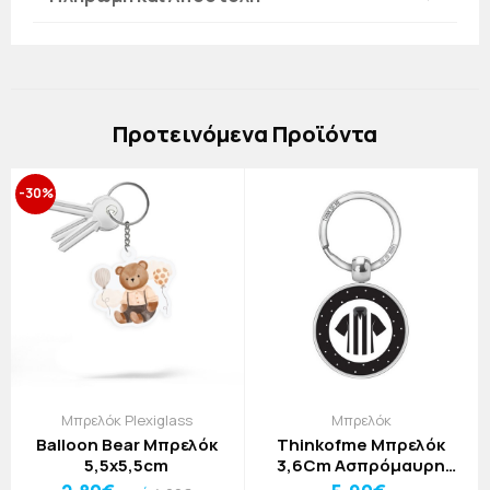
Πρoτεινόμενα Προϊόντα
-30%
Μπρελόκ Plexiglass
Μπρελόκ
Balloon Bear Μπρελόκ
Thinkofme Μπρελόκ
5,5x5,5cm
3,6Cm Ασπρόμαυρη
Φανέλα