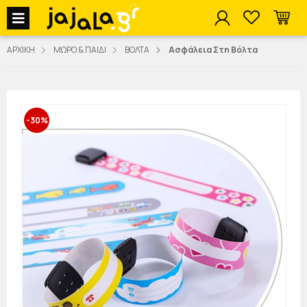
jajala Menu
ΑΡΧΙΚΗ
ΜΩΡΟ & ΠΑΙΔΙ
ΒΟΛΤΑ
Ασφάλεια Στη Βόλτα
-30%