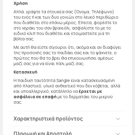
Χρήση
Απλά, γράψτε τα στοιχεία σας (Όνομα, Τηλέφωνο)
του ενός ή και των δυο γονιών στο λευκό περιθώριο
που διαθέτει στο επάνω μέρος. Έπειτα, φορέστε το
στο χεράκι του σαν βραχιόλι, ασφαλίστε το με το
ειδικό κλιπ που διαθέτει και ετοιμαστείτε για τη
βόλτα σας.
Με αυτή θα είστε σίγουροι ότι, ακόμα και αν διαφύγει
της προσοχής σας το παιδάκι σας και το ψάχνετε, ο
πρώτος που θα το βρει θα επικοινωνήσει αμέσως
μαζί σας για να είναι πάλι μαζί σας.
Κατασκευή
Η παιδική ταυτότητα Sangle είναι κατασκευασμένη
από πλαστικό, υλικό ανθεκτικό που δεν κόβεται, αλλά
και υποαλλεργικό, κατάλληλο να
έρχεται με
ασφάλεια σε επαφή
με το δερματάκι του μικρού
σας.
Χαρακτηριστικά προϊόντος
Πληρωμή και Αποστολή