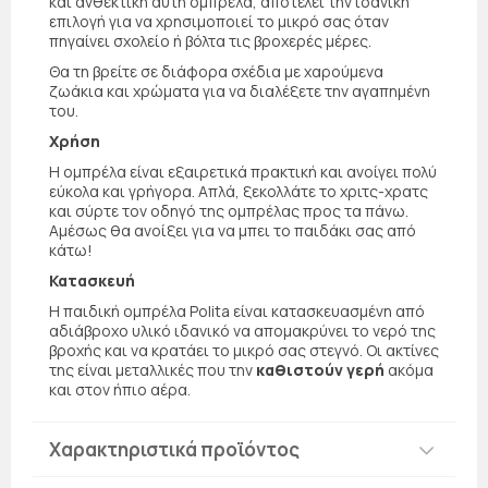
και ανθεκτική αυτή ομπρέλα, αποτελεί την ιδανική
επιλογή για να χρησιμοποιεί το μικρό σας όταν
πηγαίνει σχολείο ή βόλτα τις βροχερές μέρες.
Θα τη βρείτε σε διάφορα σχέδια με χαρούμενα
ζωάκια και χρώματα για να διαλέξετε την αγαπημένη
του.
Χρήση
Η ομπρέλα είναι εξαιρετικά πρακτική και ανοίγει πολύ
εύκολα και γρήγορα. Απλά, ξεκολλάτε το χριτς-χρατς
και σύρτε τον οδηγό της ομπρέλας προς τα πάνω.
Αμέσως θα ανοίξει για να μπει το παιδάκι σας από
κάτω!
Κατασκευή
Η παιδική ομπρέλα Polita είναι κατασκευασμένη από
αδιάβροχο υλικό ιδανικό να απομακρύνει το νερό της
βροχής και να κρατάει το μικρό σας στεγνό. Οι ακτίνες
της είναι μεταλλικές που την
καθιστούν γερή
ακόμα
και στον ήπιο αέρα.
Χαρακτηριστικά προϊόντος