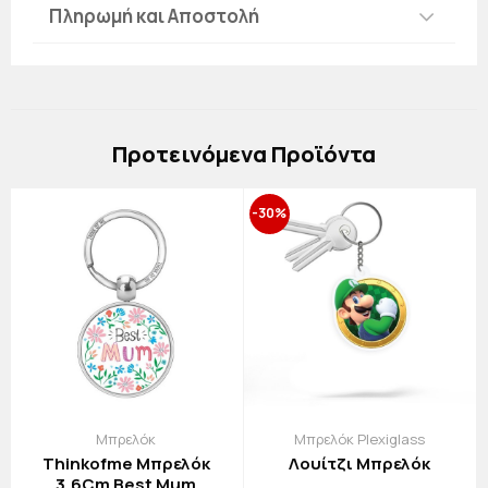
Πληρωμή και Αποστολή
Πρoτεινόμενα Προϊόντα
-30%
Μπρελόκ
Μπρελόκ Plexiglass
Thinkofme Μπρελόκ
Λουίτζι Μπρελόκ
3,6Cm Best Mum