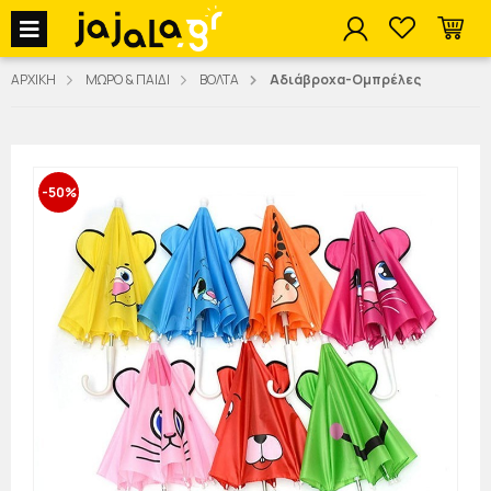
jajala Menu
ΑΡΧΙΚΗ
ΜΩΡΟ & ΠΑΙΔΙ
ΒΟΛΤΑ
Αδιάβροχα-Ομπρέλες
-50%