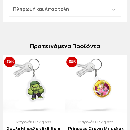
Πληρωμή και Αποστολή
Πρoτεινόμενα Προϊόντα
-30%
-30%
Μπρελόκ Plexiglass
Μπρελόκ Plexiglass
Χούλκ Μπρελόκ 5x6,5cm
Princess Crown Μπρελόκ