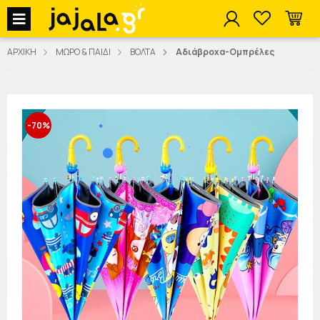
jajala Menu
ΑΡΧΙΚΗ
ΜΩΡΟ & ΠΑΙΔΙ
ΒΟΛΤΑ
Αδιάβροχα-Ομπρέλες
-70%