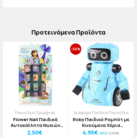
Πρoτεινόμενα Προϊόντα
-50%
Παιχνίδια Ομορφιάς
Διάφορα Παιδικά Παιχνίδια
Flower Nail Παιδικά
Roby Παιδικό Ρομπότ με
Αυτοκόλλητα Νυχιών
Κινούμενα Χέρια
Τιρκουάζ
12x8x12cm Μπλε
2,50€
4,95€
από
9,90€