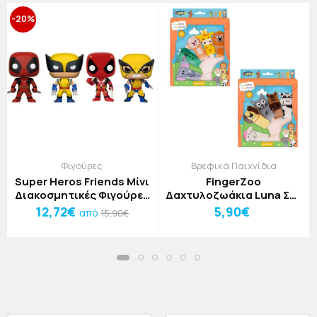
-20%
Φιγούρες
Βρεφικά Παιχνίδια
Super Heros Friends Μίνι
FingerZoo
Διακοσμητικές Φιγούρες
Δαχτυλοζωάκια Luna Σετ
Σετ 4τμχ
5 Τεμαχίων Ζωάκια
12,72€
5,90€
από
15,90€
Αγρού