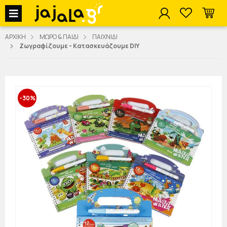
jajala Menu
ΑΡΧΙΚΗ
ΜΩΡΟ & ΠΑΙΔΙ
ΠΑΙΧΝΙΔΙ
Ζωγραφίζουμε - Κατασκευάζουμε DIY
-30%