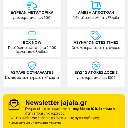
ΔΩΡΕAΝ ΜΕΤΑΦΟΡΙΚΑ
ΑΜΕΣΗ ΑΠΟΣΤΟΛΗ
για αγορές άνω των 50€*
1-3 ημέρες σε όλη την Ελλάδα
BOX NOW
ΑΣΥΝΑΓΩΝΙΣΤΕΣ ΤΙΜΕΣ
Παράδοση σε ένα από τα 2.400
Οι καλύτερες τιμές της αγοράς
lockers πανελλαδικά
ΑΣΦΑΛΕΙΣ ΣΥΝΑΛΛΑΓΕΣ
ΕΩΣ 12 ΑΤΟΚΕΣ ΔΟΣΕΙΣ
Με πιστωτική ή χρεωστική κάρτα
για αγορές άνω των 100€
Newsletter jajala.gr
Eγγραφείτε στο newsletter και
κερδίστε 10% έκπτωση
στην επόμενη αγορά σας.
Ενημερωθείτε για τα νέα προϊόντα και τις προσφορές μας!
* ισχύει μόνο για μη εκπτωτικά προϊόντα