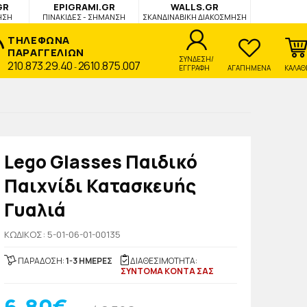
GR
EPIGRAMI.GR
WALLS.GR
ΗΣΗ
ΠΙΝΑΚΙΔΕΣ - ΣΗΜΑΝΣΗ
ΣΚΑΝΔΙΝΑΒΙΚΗ ΔΙΑΚΟΣΜΗΣΗ
ΤΗΛΕΦΩΝΑ
ΠΑΡΑΓΓΕΛΙΩΝ
ΣΥΝΔΕΣΗ/
210.873.29.40
2610.875.007
-
ΕΓΓΡΑΦΗ
ΑΓΑΠΗΜΕΝΑ
ΚΑΛΑΘ
Lego Glasses Παιδικό
Παιχνίδι Κατασκευής
Γυαλιά
KΩΔΙΚΟΣ: 5-01-06-01-00135
ΠΑΡΑΔΟΣΗ:
1-3 ΗΜΕΡΕΣ
ΔΙΑΘΕΣΙΜΟΤΗΤΑ:
ΣΥΝΤΟΜΑ ΚΟΝΤΑ ΣΑΣ