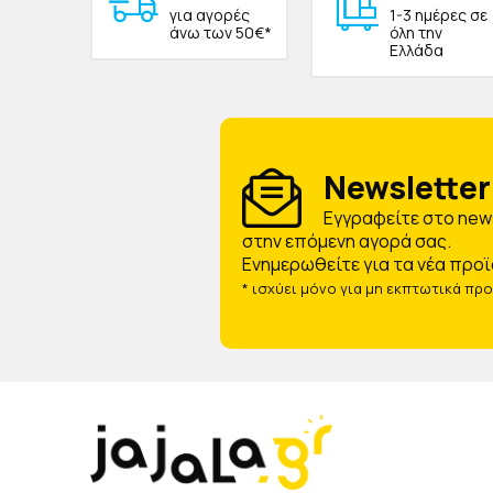
για αγορές
1-3 ημέρες σε
άνω των 50€*
όλη την
Ελλάδα
Newsletter 
Eγγραφείτε στο news
στην επόμενη αγορά σας.
Ενημερωθείτε για τα νέα προϊ
* ισχύει μόνο για μη εκπτωτικά πρ