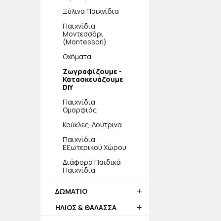
Ξύλινα Παιχνίδια
Παιχνίδια
Μοντεσσόρι
(Montessori)
Οχήματα
Ζωγραφίζουμε -
Κατασκευάζουμε
DIY
Παιχνίδια
Ομορφιάς
Κούκλες-Λούτρινα
Παιχνίδια
Εξωτερικού Χώρου
Διάφορα Παιδικά
Παιχνίδια
ΔΩΜΑΤΙΟ
ΗΛΙΟΣ & ΘΑΛΑΣΣΑ