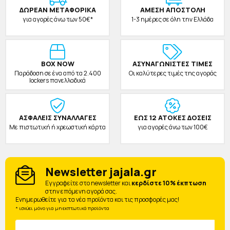
ΔΩΡΕAΝ ΜΕΤΑΦΟΡΙΚΑ
ΑΜΕΣΗ ΑΠΟΣΤΟΛΗ
για αγορές άνω των 50€*
1-3 ημέρες σε όλη την Ελλάδα
BOX NOW
ΑΣΥΝΑΓΩΝΙΣΤΕΣ ΤΙΜΕΣ
Παράδοση σε ένα από τα 2.400
Οι καλύτερες τιμές της αγοράς
lockers πανελλαδικά
ΑΣΦΑΛΕΙΣ ΣΥΝΑΛΛΑΓΕΣ
ΕΩΣ 12 ΑΤΟΚΕΣ ΔΟΣΕΙΣ
Με πιστωτική ή χρεωστική κάρτα
για αγορές άνω των 100€
Newsletter jajala.gr
Eγγραφείτε στο newsletter και
κερδίστε 10% έκπτωση
στην επόμενη αγορά σας.
Ενημερωθείτε για τα νέα προϊόντα και τις προσφορές μας!
* ισχύει μόνο για μη εκπτωτικά προϊόντα