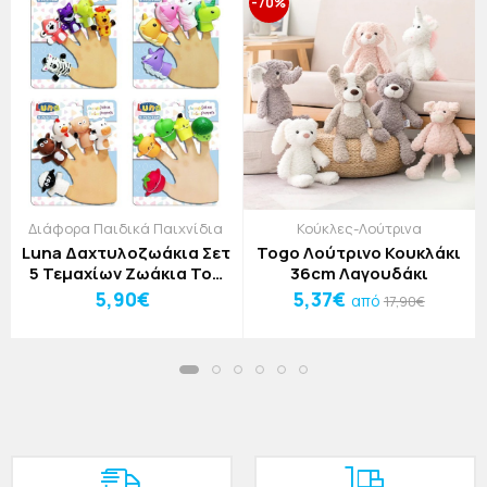
-70%
Διάφορα Παιδικά Παιχνίδια
Κούκλες-Λούτρινα
Luna Δαχτυλοζωάκια Σετ
Togo Λούτρινο Κουκλάκι
5 Τεμαχίων Ζωάκια Του
36cm Λαγουδάκι
Κήπου
5,90€
5,37€
από
17,90€