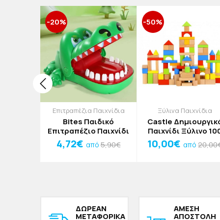
-20%
-50%
τα
Επιτραπέζια Παιχνίδια
Ξύλινα Παιχνίδια
ck Πίστα
Bites Παιδικό
Castle Δημιουργικ
των Με
Επιτραπέζιο Παιχνίδι
Παιχνίδι Ξύλινο 10
υρους
Τεμάχια
0€
4,72€
10,00€
5,90€
20,00
από
από
ΔΩΡΕAΝ
ΑΜΕΣΗ
ΜΕΤΑΦΟΡΙΚΑ
ΑΠΟΣΤΟΛΗ