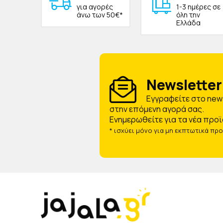
για αγορές
1-3 ημέρες σε
άνω των 50€*
όλη την
Ελλάδα
Newsletter 
Eγγραφείτε στο news
στην επόμενη αγορά σας.
Ενημερωθείτε για τα νέα προϊ
* ισχύει μόνο για μη εκπτωτικά πρ