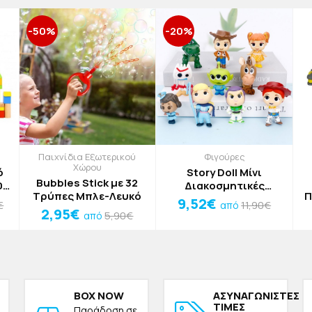
-50%
-20%
Παιχνίδια Εξωτερικού
Φιγούρες
Χώρου
ό
Story Doll Μίνι
Bubbles Stick με 32
0
Διακοσμητικές
Τρύπες Μπλε-Λευκό
Π
Φιγούρες Σετ 10
9,52€
€
11,90€
από
2,95€
Τεμαχίων
5,90€
από
BOX NOW
ΑΣΥΝΑΓΩΝΙΣΤΕΣ
ΤΙΜΕΣ
Παράδοση σε