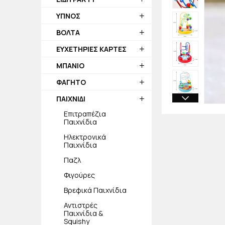
ΥΠΝΟΣ
ΒΟΛΤΑ
ΕΥΧΕΤΗΡΙΕΣ ΚΑΡΤΕΣ
ΜΠΑΝΙΟ
ΦΑΓΗΤΟ
ΠΑΙΧΝΙΔΙ
Επιτραπέζια
Παιχνίδια
Ηλεκτρονικά
Παιχνίδια
Παζλ
Φιγούρες
Βρεφικά Παιχνίδια
Αντιστρές
Παιχνίδια &
Squishy