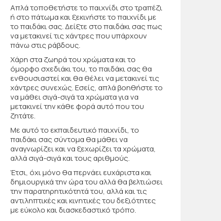
Απλά τοποθετήστε το παιχνίδι στο τραπέζι
ή στο πάτωμα και ξεκινήστε το παιχνίδι με
το παιδάκι σας. Δείξτε στο παιδάκι σας πως
να μετακινεί τις χάντρες που υπάρχουν
πάνω στις ράβδους.
Χάρη στα ζωηρά του χρώματα και το
όμορφο σχεδιάκι του, το παιδάκι σας θα
ενθουσιαστεί και θα θέλει να μετακινεί τις
χάντρες συνεχώς. Εσείς, απλά βοηθήστε το
να μάθει σιγά-σιγά τα χρώματα για να
μετακινεί την κάθε φορά αυτό που του
ζητάτε.
Με αυτό το εκπαιδευτικό παιχνίδι, το
παιδάκι σας σύντομα θα μάθει να
αναγνωρίζει και να ξεχωρίζει τα χρώματα,
αλλά σιγά-σιγά και τους αριθμούς.
Έτσι, όχι μόνο θα περνάει ευχάριστα και
δημιουργικά την ώρα του αλλά θα βελτιώσει
την παρατηρητικότητά του, αλλά και τις
αντιληπτικές και κινητικές του δεξιότητες
με εύκολο και διασκεδαστικό τρόπο.