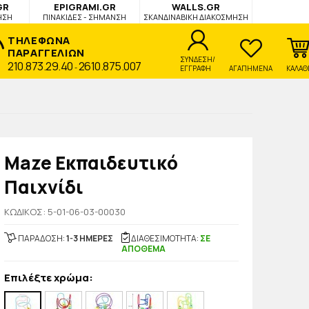
GR
EPIGRAMI.GR
WALLS.GR
ΗΣΗ
ΠΙΝΑΚΙΔΕΣ - ΣΗΜΑΝΣΗ
ΣΚΑΝΔΙΝΑΒΙΚΗ ΔΙΑΚΟΣΜΗΣΗ
ΤΗΛΕΦΩΝΑ
ΠΑΡΑΓΓΕΛΙΩΝ
ΣΥΝΔΕΣΗ/
210.873.29.40
2610.875.007
-
ΕΓΓΡΑΦΗ
ΑΓΑΠΗΜΕΝΑ
ΚΑΛΑΘ
Maze Εκπαιδευτικό
Παιχνίδι
KΩΔΙΚΟΣ: 5-01-06-03-00030
ΠΑΡΑΔΟΣΗ:
1-3 ΗΜΕΡΕΣ
ΔΙΑΘΕΣΙΜΟΤΗΤΑ:
ΣΕ
ΑΠΟΘΕΜΑ
Επιλέξτε χρώμα: