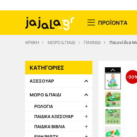
ΠΡΟΪΟΝΤΑ
ΑΡΧΙΚΗ
ΜΩΡΟ & ΠΑΙΔΙ
ΠΑΙΧΝΙΔΙ
Παιχνίδια Μ
ΚΑΤΗΓΟΡΙΕΣ
-30
ΑΞΕΣΟΥΑΡ
ΜΩΡΟ & ΠΑΙΔΙ
ΡΟΛΟΓΙΑ
ΠΑΙΔΙΚΑ ΑΞΕΣΟΥΑΡ
ΠΑΙΔΙΚΑ ΒΙΒΛΙΑ
ΕΙΔΗ PARTY