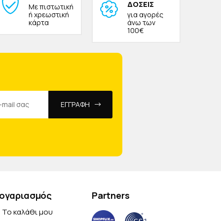
ΔΟΣΕΙΣ
Με πιστωτική
ή χρεωστική
για αγορές
κάρτα
άνω των
100€
ΕΓΓΡΑΦΗ
ογαριασμός
Partners
Το καλάθι μου