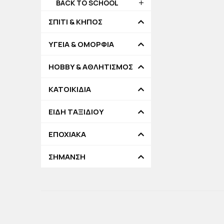
BACK TO SCHOOL
ΣΠΙΤΙ & ΚΗΠΟΣ
ΥΓΕΙΑ & ΟΜΟΡΦΙΑ
HOBBY & ΑΘΛΗΤΙΣΜΟΣ
ΚΑΤΟΙΚΙΔΙΑ
ΕΙΔΗ ΤΑΞΙΔΙΟΥ
ΕΠΟΧΙΑΚΑ
ΣΗΜΑΝΣΗ