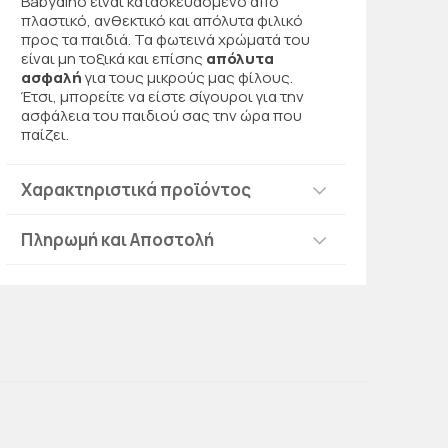
Babydino είναι κατασκευασμένο από
πλαστικό, ανθεκτικό και απόλυτα φιλικό
προς τα παιδιά. Τα φωτεινά χρώματά του
είναι μη τοξικά και επίσης
απόλυτα
ασφαλή
για τους μικρούς μας φίλους.
Έτσι, μπορείτε να είστε σίγουροι για την
ασφάλεια του παιδιού σας την ώρα που
παίζει.
Χαρακτηριστικά προϊόντος
Πληρωμή και Αποστολή