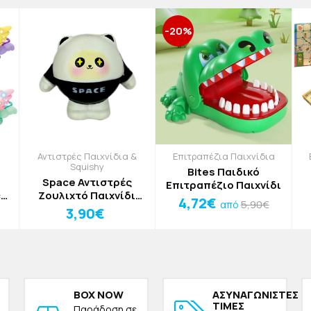
-20%
Αντιστρές Παιχνίδια &
Επιτραπέζια Παιχνίδια
Squishy
Bites Παιδικό
Space Αντιστρές
Επιτραπέζιο Παιχνίδι
cm
Ζουλιχτό Παιχνίδι
4,72€
5,90€
από
Αρκούδα Μπλε
3,90€
Φ
BOX NOW
ΑΣΥΝΑΓΩΝΙΣΤΕΣ
ΤΙΜΕΣ
Παράδοση σε