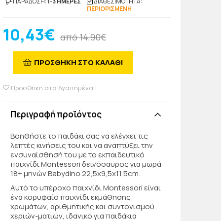
ΠΑΡΑΔΟΣΗ:
1-3 ΗΜΕΡΕΣ
ΔΙΑΘΕΣΙΜΟΤΗΤΑ:
ΠΕΡΙΟΡΙΣΜΕΝΗ
10,43€
από 14,90€
ΠΡΟΣΘΗΚΗ ΣΤΟ ΚΑΛΑΘΙ
Προσθήκη στα Αγαπημένα
Περιγραφή προϊόντος
Βοηθήστε το παιδάκι σας να ελέγχει τις
λεπτές κινήσεις του και να αναπτύξει την
ενσυναίσθησή του με το εκπαιδευτικό
παιχνίδι Montessori δεινόσαυρος για μωρά
18+ μηνών Babydino 22,5x9,5x11,5cm.
Αυτό το υπέροχο παιχνίδι Montessori είναι
ένα κορυφαίο παιχνίδι εκμάθησης
χρωμάτων, αριθμητικής και συντονισμού
χεριών-ματιών, ιδανικό για παιδάκια