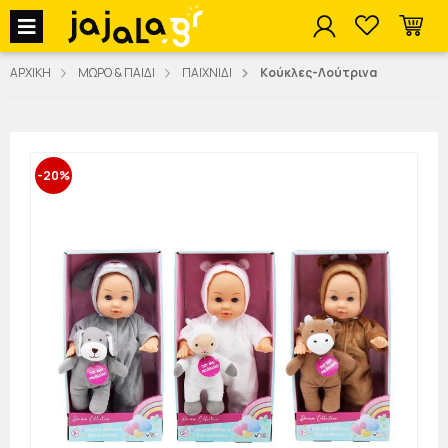
jajala Menu
ΑΡΧΙΚΗ
ΜΩΡΟ & ΠΑΙΔΙ
ΠΑΙΧΝΙΔΙ
Κούκλες-Λούτρινα
-20%