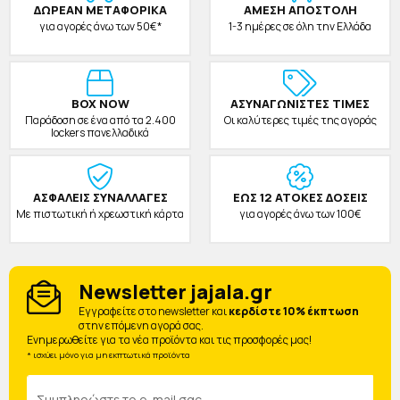
ΔΩΡΕAΝ ΜΕΤΑΦΟΡΙΚΑ
ΑΜΕΣΗ ΑΠΟΣΤΟΛΗ
για αγορές άνω των 50€*
1-3 ημέρες σε όλη την Ελλάδα
BOX NOW
ΑΣΥΝΑΓΩΝΙΣΤΕΣ ΤΙΜΕΣ
Παράδοση σε ένα από τα 2.400
Οι καλύτερες τιμές της αγοράς
lockers πανελλαδικά
ΑΣΦΑΛΕΙΣ ΣΥΝΑΛΛΑΓΕΣ
ΕΩΣ 12 ΑΤΟΚΕΣ ΔΟΣΕΙΣ
Με πιστωτική ή χρεωστική κάρτα
για αγορές άνω των 100€
Newsletter jajala.gr
Eγγραφείτε στο newsletter και
κερδίστε 10% έκπτωση
στην επόμενη αγορά σας.
Ενημερωθείτε για τα νέα προϊόντα και τις προσφορές μας!
* ισχύει μόνο για μη εκπτωτικά προϊόντα