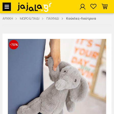
jajala Menu
ΑΡΧΙΚΗ
ΜΩΡΟ & ΠΑΙΔΙ
ΠΑΙΧΝΙΔΙ
Κούκλες-Λούτρινα
-70%