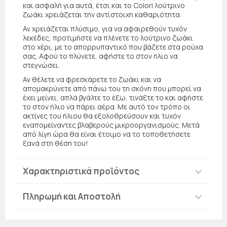
και ασφαλή για αυτά, έτσι και το Colori λούτρινο
ζωάκι χρειάζεται την αντίστοιχη καθαριότητα.
Αν χρειάζεται πλύσιμο, για να αφαιρεθούν τυχόν
λεκέδες, προτιμήστε να πλένετε το λούτρινο ζωάκι
στο χέρι, με το απορρυπαντικό που βάζετε στα ρούχα
σας. Αφού το πλύνετε, αφήστε το στον ήλιο να
στεγνώσει.
Αν θέλετε να φρεσκάρετε το ζωάκι και να
απομακρύνετε από πάνω του τη σκόνη που μπορεί να
έχει μείνει, απλά βγάλτε τo έξω, τινάξτε τo και αφήστε
το στον ήλιο να πάρει αέρα. Με αυτό τον τρόπο οι
ακτίνες του ήλιου θα εξολοθρεύσουν και τυχόν
εναπομείναντες βλαβερούς μικροοργανισμούς. Μετά
από λίγη ώρα θα είναι έτοιμο να το τοποθετήσετε
ξανά στη θέση του!
Χαρακτηριστικά προϊόντος
Πληρωμή και Αποστολή