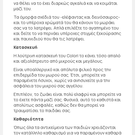
να θέλει να το έχει διαρκώς αγκαλιά και να κοιμάται
μαζί του.
Τα όμορφα σχέδιά του -ελέφαντας και δεινόσαυρος-
και το υπέροχα χρώματά του θα κάνουν το μωράκι
σας να το λατρέψει. Απλά επιλέξτε το αγαπημένο του
και δείτε το να περνάει υπέροχες στιγμές ξεκούρασης
και παιχνιδιού που θα τις λατρέψει.
Κατασκευή
Η λούτρινη κατασκευή του Colori το κάνει τόσο απαλό
και αξιολάτρευτο από μικρούς και μεγάλους.
Είναι υποαλλεργικό και απόλυτα φιλικό προς την
επιδερμίδα του μωρού σας. Έτσι, μπορείτε να
παραμένετε ήσυχοι, χωρίς να ανησυχείτε για την
ασφάλεια του μικρού σας αγγέλου.
Επιπλέον, το ζωάκι είναι πολύ ελαφρύ και μπορείτε να
το έχετε πάντα μαζί σας. Φυσικά, αυτό το καθιστά και
απολύτως ασφαλές, καθώς δεν θα μπορεί να
τραυματίσει το παιδάκι σας.
Καθαριότητα
Όπως όλα τα αντικείμενα των παιδιών χρειάζονται
τον κατάλληλο καθαρισμό για να παραμένουν καθαρά