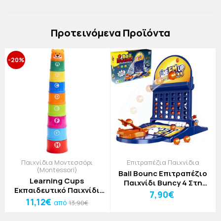
Πρoτεινόμενα Προϊόντα
-20%
Παιχνίδια Μοντεσσόρι
Επιτραπέζια Παιχνίδια
(Montessori)
Ball Bounc Επιτραπέζιο
Learning Cups
Παιχνίδι Buncy 4 Στη
Εκπαιδευτικό Παιχνίδι
Σειρά
7,90€
Μοντεσσόρι
11,12€
από
13,90€