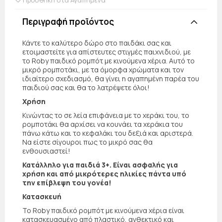
Περιγραφή προϊόντος
Κάντε το καλύτερο δώρο στο παιδάκι σας και
ετοιμαστείτε για απίστευτες στιγμές παιχνιδιού, με
το Roby παιδικό ρομπότ με κινούμενα χέρια. Αυτό το
μικρό ρομποτάκι, με τα όμορφα χρώματα και τον
ιδιαίτερο σχεδιασμό, θα γίνει η αγαπημένη παρέα του
παιδιού σας και θα το λατρέψετε όλοι!
Χρήση
Κινώντας το σε λεία επιφάνεια με το χεράκι του, το
ρομποτάκι θα αρχίσει να κουνάει τα χεράκια του
πάνω κάτω και το κεφαλάκι του δεξιά και αριστερά.
Να είστε σίγουροι πως το μικρό σας θα
ενθουσιαστεί!
Κατάλληλο για παιδιά 3+. Είναι ασφαλής για
χρήση και από μικρότερες ηλικίες πάντα υπό
την επίβλεψη του γονέα!
Κατασκευή
Το Roby παιδικό ρομπότ με κινούμενα χέρια είναι
κατασκευασμένο από πλαστικό, ανθεκτικό και