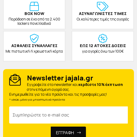
BOX NOW
ΑΣΥΝΑΓΩΝΙΣΤΕΣ ΤΙΜΕΣ
Παράδοση σε ένα από τα 2.400
Οι καλύτερες τιμές της αγοράς
lockers πανελλαδικά
ΑΣΦΑΛΕΙΣ ΣΥΝΑΛΛΑΓΕΣ
ΕΩΣ 12 ΑΤΟΚΕΣ ΔΟΣΕΙΣ
Με πιστωτική ή χρεωστική κάρτα
για αγορές άνω των 100€
Newsletter jajala.gr
Eγγραφείτε στο newsletter και
κερδίστε 10% έκπτωση
στην επόμενη αγορά σας.
Ενημερωθείτε για τα νέα προϊόντα και τις προσφορές μας!
* ισχύει μόνο για μη εκπτωτικά προϊόντα
ΕΓΓΡΑΦΗ