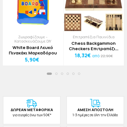
Ζωγραφίζουμε -
Επιτραπέζια Παιχνίδια
Κατασκευάζουμε DIY
Chess Backgammon
White Board Λευκό
Checkers Επιτραπέζιο
Πινακάκι Μαρκαδόρου
Παιχνίδι 3 σε 1
18,32€
από
22,90€
5,90€
ΔΩΡΕAΝ ΜΕΤΑΦΟΡΙΚΑ
ΑΜΕΣΗ ΑΠΟΣΤΟΛΗ
για αγορές άνω των 50€*
1-3 ημέρες σε όλη την Ελλάδα