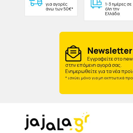
για αγορές
1-3 ημέρες σε
άνω των 50€*
όλη την
Ελλάδα
Newsletter 
Eγγραφείτε στο news
στην επόμενη αγορά σας.
Ενημερωθείτε για τα νέα προϊ
* ισχύει μόνο για μη εκπτωτικά πρ