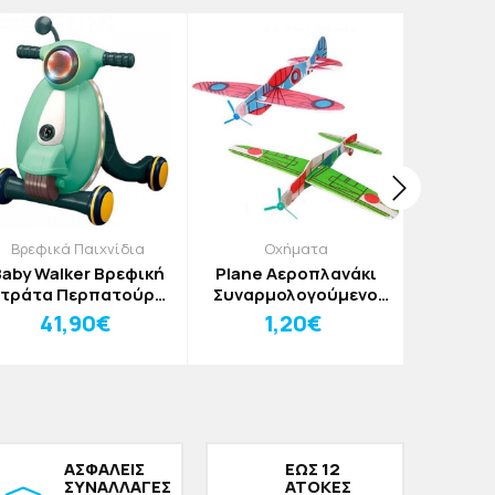
-20%
Βρεφικά Παιχνίδια
Οχήματα
Διάφο
Πα
Baby Walker Βρεφική
Plane Αεροπλανάκι
Play Tra
Στράτα Περπατούρα
Συναρμολογούμενο
Αυτοκιν
Scooter Πράσινη Με
17cm Διάφορα Σχέδια
41,90€
1,20€
Αμαξάκ
Ήχο & Φως
12,72
Π
ΑΣΦΑΛΕΙΣ
ΕΩΣ 12
ΣΥΝΑΛΛΑΓΕΣ
ΑΤΟΚΕΣ