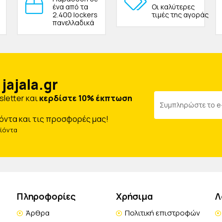
ένα από τα
Οι καλύτερες
2.400 lockers
τιμές της αγοράς
πανελλαδικά
jajala.gr
letter και
κερδίστε 10% έκπτωση
όντα και τις προσφορές μας!
οϊόντα
Πληροφορίες
Χρήσιμα
Λ
Άρθρα
Πολιτική επιστροφών