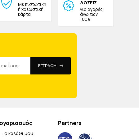
ΔΟΣΕΙΣ
Με πιστωτική
ή χρεωστική
για αγορές
κάρτα
άνω των
100€
ΕΓΓΡΑΦΗ
ογαριασμός
Partners
Το καλάθι μου