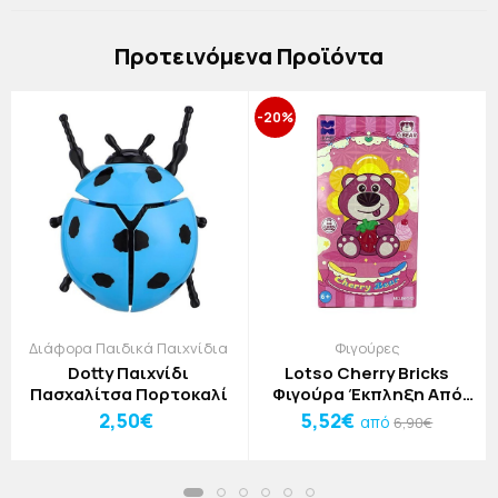
Πρoτεινόμενα Προϊόντα
-20%
Διάφορα Παιδικά Παιχνίδια
Φιγούρες
Dotty Παιχνίδι
Lotso Cherry Bricks
Πασχαλίτσα Πορτοκαλί
Φιγούρα Έκπληξη Από
Τουβλάκια
2,50€
5,52€
από
6,90€