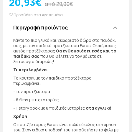
20,93€
από 29,90€
Προσθήκη στα Αγαπημένα
Περιγραφή προϊόντος
Κάντε το πιο γλυκό και ξεχωριστό δώρο στο παιδάκι
σας, με τον παιδικό προτζέκτορα Faros. Ο υπέροχος
αυτός προτζέκτορας
θα ενθουσιάσει εσάς και το
παιδάκι σας
που θα θέλετε να τον βάζετε σε
λειτουργία διαρκώς!
Τι περιλαμβάνει
Το κουτάκι με τον παιδικό προτζέκτορα
περιλαμβάνει:
- τον προτζέκτορα
- 8 films με τις ιστορίες
- 1 story book με 8 παιδικές ιστορίες
στα αγγλικά
Χρήση
Ο προτζέκτορας Faros είναι πολύ εύκολος στη χρήση
του. Στην ειδική υποδοχή του τοποθετήστε το φιλμ με