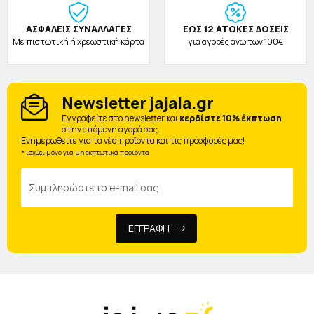
ΑΣΦΑΛΕΙΣ ΣΥΝΑΛΛΑΓΕΣ
ΕΩΣ 12 ΑΤΟΚΕΣ ΔΟΣΕΙΣ
Με πιστωτική ή χρεωστική κάρτα
για αγορές άνω των 100€
Newsletter jajala.gr
Eγγραφείτε στο newsletter και
κερδίστε 10% έκπτωση
στην επόμενη αγορά σας.
Ενημερωθείτε για τα νέα προϊόντα και τις προσφορές μας!
* ισχύει μόνο για μη εκπτωτικά προϊόντα
ΕΓΓΡΑΦΗ