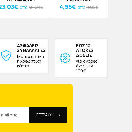
58x
23,03€
4,95€
0,75
32,90€
9,90€
από
από
ΑΣΦΑΛΕΙΣ
ΕΩΣ 12
ΣΥΝΑΛΛΑΓΕΣ
ΑΤΟΚΕΣ
ΔΟΣΕΙΣ
Με πιστωτική
ή χρεωστική
για αγορές
κάρτα
άνω των
100€
ΕΓΓΡΑΦΗ