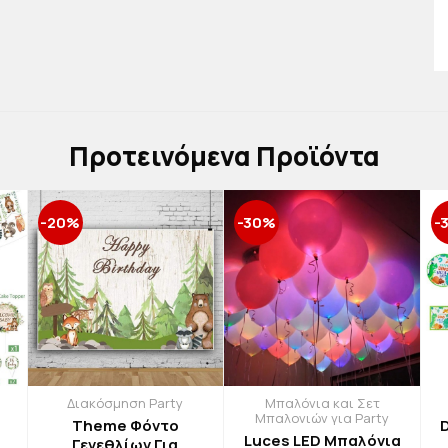
Πρoτεινόμενα Προϊόντα
-20%
-30%
-
Διακόσμηση Party
Μπαλόνια και Σετ
Μπαλονιών για Party
Theme Φόντο
Luces LED Μπαλόνια
Γενεθλίων Για