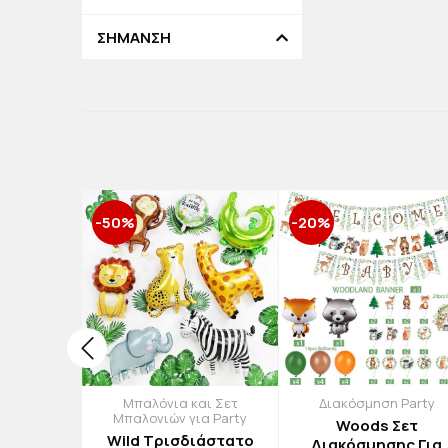
ΣΗΜΑΝΣΗ
-50%
-20%
αι Σετ
Μπαλόνια και Σετ
Διακόσμηση Party
ια Party
Μπαλονιών για Party
Woods Σετ
λόνι
Wild Τρισδιάστατο
Διακόσμησης Για