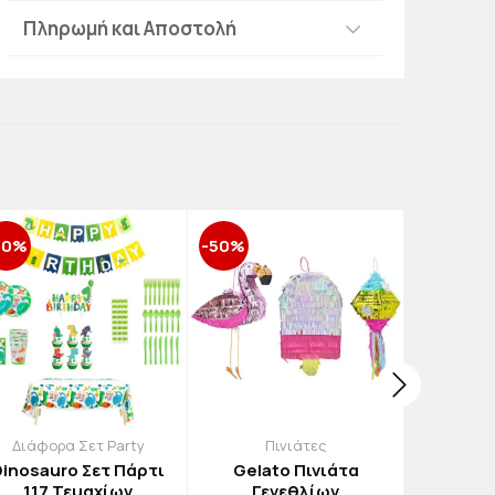
Πληρωμή και Αποστολή
30%
-50%
-50%
Διάφορα Σετ Party
Πινιάτες
Διακό
Dinosauro Σετ Πάρτι
Gelato Πινιάτα
Gi
117 Τεμαχίων
Γενεθλίων
Περιτ