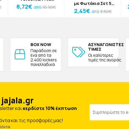
με Φωτάκια Σετ 5
Φωτογραφίες Δάσος 2
8,72€
€
10,90€
από
Τεμαχίων Πολύχρωμο
120x80cm
2,45€
3,50€
από
BOX NOW
ΑΣΥΝΑΓΩΝΙΣΤΕΣ
ΤΙΜΕΣ
Παράδοση σε
ένα από τα
Οι καλύτερες
2.400 lockers
τιμές της αγοράς
πανελλαδικά
jajala.gr
letter και
κερδίστε 10% έκπτωση
όντα και τις προσφορές μας!
οϊόντα