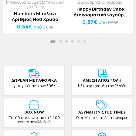
Μπαλόνια και Σετ Μπαλονιών
Διακοσμητικά Τούρτας
για Party
Happy Birthday Cake
Numbers Μπαλόνι
Διακοσμητική Φιγούρα
Αριθμός Νο0 Χρυσό
Τούρτας Σκίουρος
0,87€
από
2,90€
0,64€
Πορτοκαλί
από
0,80€
ΔΩΡΕAΝ ΜΕΤΑΦΟΡΙΚΑ
ΑΜΕΣΗ ΑΠΟΣΤΟΛΗ
για αγορές άνω των 50€*
1-3 ημέρες σε όλη την Ελλάδα
BOX NOW
ΑΣΥΝΑΓΩΝΙΣΤΕΣ ΤΙΜΕΣ
Παράδοση σε ένα από τα 2.400
Οι καλύτερες τιμές της αγοράς
lockers πανελλαδικά