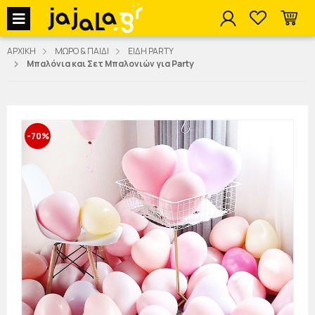
jajala Menu
ΑΡΧΙΚΗ
ΜΩΡΟ & ΠΑΙΔΙ
ΕΙΔΗ PARTY
Μπαλόνια και Σετ Μπαλονιών για Party
-70%