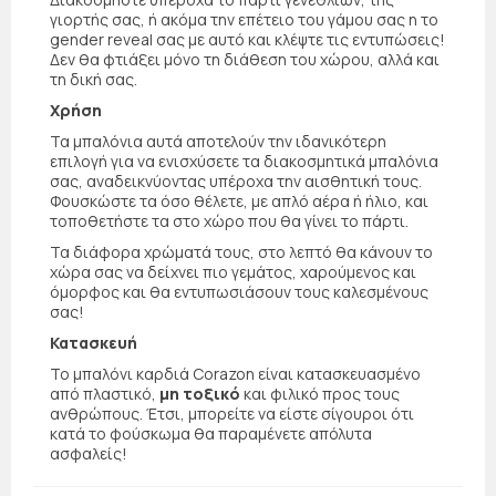
γιορτής σας, ή ακόμα την επέτειο του γάμου σας η το
gender reveal σας με αυτό και κλέψτε τις εντυπώσεις!
Δεν θα φτιάξει μόνο τη διάθεση του χώρου, αλλά και
τη δική σας.
Χρήση
Τα μπαλόνια αυτά αποτελούν την ιδανικότερη
επιλογή για να ενισχύσετε τα διακοσμητικά μπαλόνια
σας, αναδεικνύοντας υπέροχα την αισθητική τους.
Φουσκώστε τα όσο θέλετε, με απλό αέρα ή ήλιο, και
τοποθετήστε τα στο χώρο που θα γίνει το πάρτι.
Τα διάφορα χρώματά τους, στο λεπτό θα κάνουν το
χώρα σας να δείχνει πιο γεμάτος, χαρούμενος και
όμορφος και θα εντυπωσιάσουν τους καλεσμένους
σας!
Κατασκευή
Το μπαλόνι καρδιά Corazon είναι κατασκευασμένο
από πλαστικό,
μη τοξικό
και φιλικό προς τους
ανθρώπους. Έτσι, μπορείτε να είστε σίγουροι ότι
κατά το φούσκωμα θα παραμένετε απόλυτα
ασφαλείς!