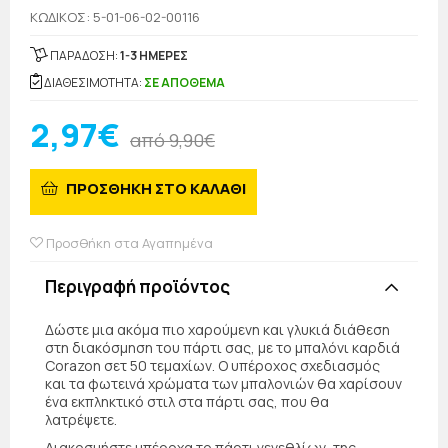
KΩΔΙΚΟΣ: 5-01-06-02-00116
ΠΑΡΑΔΟΣΗ:
1-3 ΗΜΕΡΕΣ
ΔΙΑΘΕΣΙΜΟΤΗΤΑ:
ΣΕ ΑΠΟΘΕΜΑ
2,97€
από 9,90€
ΠΡΟΣΘΗΚΗ ΣΤΟ ΚΑΛΑΘΙ
Προσθήκη στα Αγαπημένα
Περιγραφή προϊόντος
Δώστε μια ακόμα πιο χαρούμενη και γλυκιά διάθεση
στη διακόσμηση του πάρτι σας, με το μπαλόνι καρδιά
Corazon σετ 50 τεμαχίων. Ο υπέροχος σχεδιασμός
και τα φωτεινά χρώματα των μπαλονιών θα χαρίσουν
ένα εκπληκτικό στιλ στα πάρτι σας, που θα
λατρέψετε.
Διακοσμήστε υπέροχα το πάρτι γενεθλίων, της