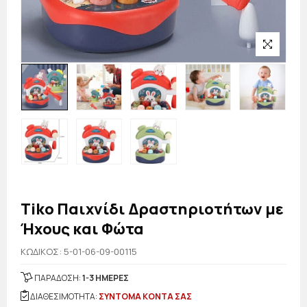
Tiko Παιχνίδι Δραστηριοτήτων με
Ήχους και Φώτα
KΩΔΙΚΟΣ: 5-01-06-09-00115
ΠΑΡΑΔΟΣΗ:
1-3 ΗΜΕΡΕΣ
ΔΙΑΘΕΣΙΜΟΤΗΤΑ:
ΣΥΝΤΟΜΑ ΚΟΝΤΑ ΣΑΣ