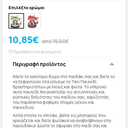
Επιλέξτε χρώμα:
10,85€
από 15,50€
Προσθήκη στα Αγαπημένα
Περιγραφή προϊόντος
Κάντε το καλύτερο δώρο στο παιδάκι σας και δείτε το
να ξεφαντώνει στα γέλια με το Tiko Παιχνίδι
δραστηριοτήτων με ήχους και φώτα. Το υπέροχο
αυτό παιχνίδι θα αναπτύξει τις αντιληπτικές και
κινητικές δεξιότητες του παιδίου σας, χαρίζοντάς
του παράλληλα φοβερές στιγμές γέλιου και
παιχνιδιού.
Απλά στήστε το σπιτάκι, βάλτε τις μπαταρίες που
χρειάζεται και δείτε φωτάκια να αναβοσβήνουν στα
λαγουδάκια. Δώστε το σφυράκι στο παιδί σας και