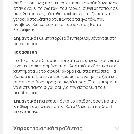
δείξτε του πως πρέπει να χτυπάει το κάθε λαγουδάκι
όταν ανάβει το φωτάκι του. Μόλις, συνειδητοποιήσει
πως λειτουργεί, τότε θα αρχίσει να παίζει και να
γελάει ασταμάτητα χτυπώντας τα φωτάκι που
ανάβουν! Και εσείς και το παιδάκι σας θα το
λατρέψετε.
Σημαντικό!
Οι μπαταρίες δεν περιλαμβάνονται στη
συσκευασία.
Κατασκευή
Το Tiko παιχνίδι δραστηριοτήτων με ήχους και φώτα
είναι κατασκευασμένο από πλαστικό, ανθεκτικό στα
χτυπήματα με το σφυρί, ακόμα και στις πτώσεις. Τα
ζωηρά και φωτεινά του χρώματα είναι μη τοξικά και
απόλυτα φιλικά προς το μωράκι σας. Έτσι, μπορείτε
να είστε πάντα σίγουροι για την ασφάλεια του
παιδίου σας.
Σημαντικό!
Να έχετε πάντα το παιδάκι σας υπό την
επίβλεψή σας όταν παίζει. Κατάλληλο για παιδια 3
ετών και άνω.
Χαρακτηριστικά προϊόντος