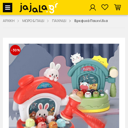
jajala Menu
ΑΡΧΙΚΗ
ΜΩΡΟ & ΠΑΙΔΙ
ΠΑΙΧΝΙΔΙ
Βρεφικά Παιχνίδια
-30%