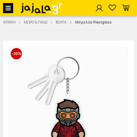
jajala Menu
ΑΡΧΙΚΗ
ΜΩΡΟ & ΠΑΙΔΙ
ΒΟΛΤΑ
Μπρελόκ Plexiglass
-30%