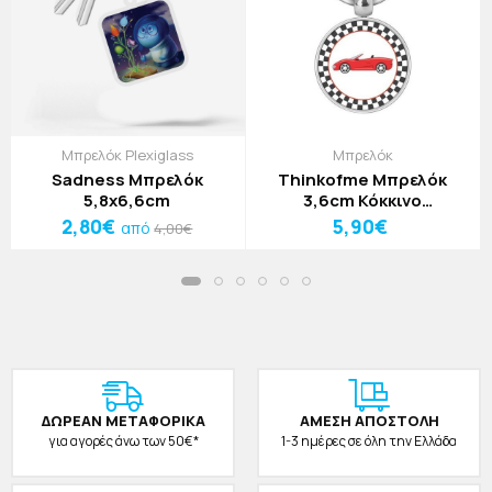
Μπρελόκ Plexiglass
Μπρελόκ
Sadness Μπρελόκ
Thinkofme Μπρελόκ
5,8x6,6cm
3,6cm Κόκκινο
Αυτοκίνητο
2,80€
5,90€
από
4,00€
ΔΩΡΕAΝ ΜΕΤΑΦΟΡΙΚΑ
ΑΜΕΣΗ ΑΠΟΣΤΟΛΗ
για αγορές άνω των 50€*
1-3 ημέρες σε όλη την Ελλάδα