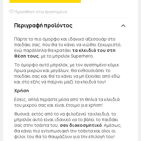
Προσθήκη στα Αγαπημένα
Περιγραφή προϊόντος
Πάρτε το πιο όμορφο και ιδανικό αξεσουάρ στο
παιδάκι σας, που θα το κάνει να νιώθει ξεχωριστό,
ενώ παράλληλα θα κρατάει
τα κλειδιά του στη
θέση τους
, με το μπρελόκ Superhero.
Το όμορφο αυτό μπρελόκ, με τον αγαπημένο κόμικ
ήρωα μικρών και μεγάλων, θα ενθουσιάσει το
παιδάκι σας και θα το κάνει να μη ξεχνάει από εδώ
και στο εξής να παίρνει μαζί τα κλειδιά του!
Χρήση
Εσείς, απλά περάστε μέσα από τη θηλιά τα κλειδιά
του μικρού σας και είναι έτοιμο για χρήση!
Φυσικά, εκτός από το να φιλοξενεί τα κλειδιά, το
μπρελόκ αυτό είναι ιδανικό να το βάλει το παιδάκι
σας στην τσάντα του,
σαν διακοσμητικό
. Αμέσως,
θα κάνει πιο εντυπωσιακή την τσάντα και όλοι οι
φίλοι του θα το θαυμάζουν για την επιλογή του!