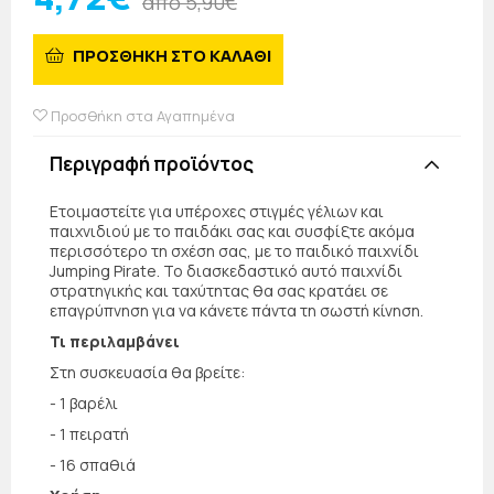
από 5,90€
ΠΡΟΣΘΗΚΗ ΣΤΟ ΚΑΛΑΘΙ
Προσθήκη στα Αγαπημένα
Περιγραφή προϊόντος
Ετοιμαστείτε για υπέροχες στιγμές γέλιων και
παιχνιδιού με το παιδάκι σας και συσφίξτε ακόμα
περισσότερο τη σχέση σας, με το παιδικό παιχνίδι
Jumping Pirate. Το διασκεδαστικό αυτό παιχνίδι
στρατηγικής και ταχύτητας θα σας κρατάει σε
επαγρύπνηση για να κάνετε πάντα τη σωστή κίνηση.
Τι περιλαμβάνει
Στη συσκευασία θα βρείτε:
- 1 βαρέλι
- 1 πειρατή
- 16 σπαθιά