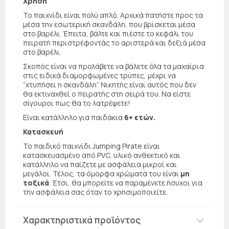
Χρήση
Το παιχνίδι είναι πολύ απλό. Αρχικά πατήστε προς τα
μέσα την εσωτερική σκανδάλη, που βρίσκεται μέσα
στο βαρέλι. Έπειτα, βάλτε και πιέστε το κεφάλι του
πειρατή περιστρέφοντάς το αριστερά και δεξιά μέσα
στο βαρέλι.
Σκοπός είναι να προλάβετε να βάλετε όλα τα μαχαίρια
στις ειδικά διαμορφωμένες τρύπες, μέχρι να
“χτυπήσει η σκανδάλη”. Νικητής είναι αυτός που δεν
θα εκτιναχθεί ο πειρατής στη σειρά του. Να είστε
σίγουροι πως θα το λατρέψετε!
Είναι κατάλληλο για παιδάκια
6+ ετών.
Κατασκευή
Το παιδικό παιχνίδι Jumping Pirate είναι
κατασκευασμένο από PVC, υλικό ανθεκτικό και
κατάλληλο να παίζετε με ασφάλεια μικροί και
μεγάλοι. Τέλος, τα όμορφα χρώματά του είναι
μη
τοξικά
. Έτσι, θα μπορείτε να παραμένετε ήσυχοι για
την ασφάλεια σας όταν το χρησιμοποιείτε.
Χαρακτηριστικά προϊόντος