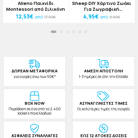
Alieno Παιχνίδι
Sheep DIY Χάρτινο Ζωάκι
Montessori από Σιλικόνη
Για Ζωγραφική
29,5x15,5x18cm
12,53€
4,95€
από
από
17,90€
9,90€
ΔΩΡΕAΝ ΜΕΤΑΦΟΡΙΚΑ
ΑΜΕΣΗ ΑΠΟΣΤΟΛΗ
για αγορές άνω των 50€*
1-3 ημέρες σε όλη την Ελλάδα
BOX NOW
ΑΣΥΝΑΓΩΝΙΣΤΕΣ ΤΙΜΕΣ
Παράδοση σε ένα από τα 2.400
Οι καλύτερες τιμές της αγοράς
lockers πανελλαδικά
ΑΣΦΑΛΕΙΣ ΣΥΝΑΛΛΑΓΕΣ
ΕΩΣ 12 ΑΤΟΚΕΣ ΔΟΣΕΙΣ