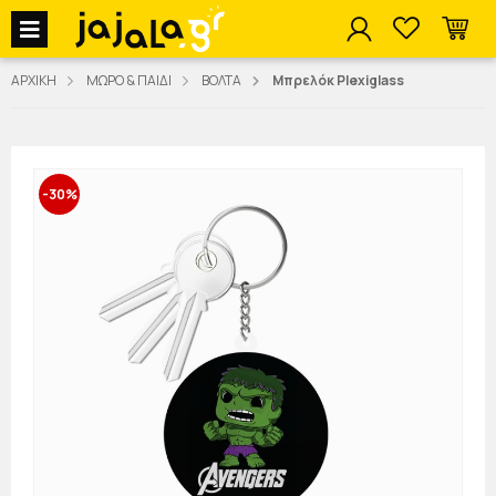
jajala Menu
ΑΡΧΙΚΗ
ΜΩΡΟ & ΠΑΙΔΙ
ΒΟΛΤΑ
Μπρελόκ Plexiglass
-30%