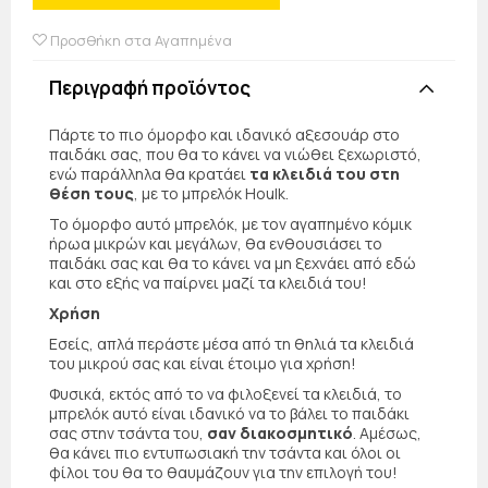
Προσθήκη στα Αγαπημένα
Περιγραφή προϊόντος
Πάρτε το πιο όμορφο και ιδανικό αξεσουάρ στο
παιδάκι σας, που θα το κάνει να νιώθει ξεχωριστό,
ενώ παράλληλα θα κρατάει
τα κλειδιά του στη
θέση τους
, με το μπρελόκ Houlk.
Το όμορφο αυτό μπρελόκ, με τον αγαπημένο κόμικ
ήρωα μικρών και μεγάλων, θα ενθουσιάσει το
παιδάκι σας και θα το κάνει να μη ξεχνάει από εδώ
και στο εξής να παίρνει μαζί τα κλειδιά του!
Χρήση
Εσείς, απλά περάστε μέσα από τη θηλιά τα κλειδιά
του μικρού σας και είναι έτοιμο για χρήση!
Φυσικά, εκτός από το να φιλοξενεί τα κλειδιά, το
μπρελόκ αυτό είναι ιδανικό να το βάλει το παιδάκι
σας στην τσάντα του,
σαν διακοσμητικό
. Αμέσως,
θα κάνει πιο εντυπωσιακή την τσάντα και όλοι οι
φίλοι του θα το θαυμάζουν για την επιλογή του!