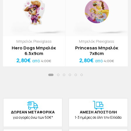
Μπρελόκ Plexiglass
Μπρελόκ Plexiglass
Hero Dogs Μπρελόκ
Princesas Μπρελόκ
6.5x9cm
7x8cm
2,80€
2,80€
από
από
4,00€
4,00€
ΔΩΡΕAΝ ΜΕΤΑΦΟΡΙΚΑ
ΑΜΕΣΗ ΑΠΟΣΤΟΛΗ
για αγορές άνω των 50€*
1-3 ημέρες σε όλη την Ελλάδα