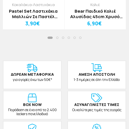
Κοκαλάκια-Λαστιχάκια
Κολιέ
Pastel Set Λαστιχάκια
Bear Παιδικό Κολιέ
Μαλλιών Σε Παστέλ
Αλυσίδας 45cm Χρυσό
Χρώματα Σετ 7 Τεμαχίων
Με Αρκουδίτσα Και
3,90€
6,90€
Μπλε
Καρδιά
ΔΩΡΕAΝ ΜΕΤΑΦΟΡΙΚΑ
ΑΜΕΣΗ ΑΠΟΣΤΟΛΗ
για αγορές άνω των 50€*
1-3 ημέρες σε όλη την Ελλάδα
BOX NOW
ΑΣΥΝΑΓΩΝΙΣΤΕΣ ΤΙΜΕΣ
Παράδοση σε ένα από τα 2.400
Οι καλύτερες τιμές της αγοράς
lockers πανελλαδικά