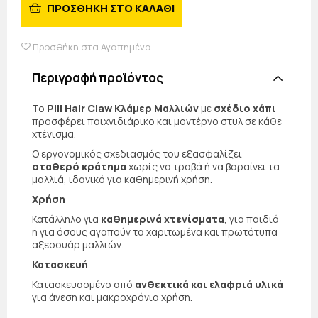
ΠΡΟΣΘΗΚΗ ΣΤΟ ΚΑΛΑΘΙ
Προσθήκη στα Αγαπημένα
Περιγραφή προϊόντος
Το
Pill Hair Claw Κλάμερ Μαλλιών
με
σχέδιο χάπι
προσφέρει παιχνιδιάρικο και μοντέρνο στυλ σε κάθε
χτένισμα.
Ο εργονομικός σχεδιασμός του εξασφαλίζει
σταθερό κράτημα
χωρίς να τραβά ή να βαραίνει τα
μαλλιά, ιδανικό για καθημερινή χρήση.
Χρήση
Κατάλληλο για
καθημερινά χτενίσματα
, για παιδιά
ή για όσους αγαπούν τα χαριτωμένα και πρωτότυπα
αξεσουάρ μαλλιών.
Κατασκευή
Κατασκευασμένο από
ανθεκτικά και ελαφριά υλικά
για άνεση και μακροχρόνια χρήση.