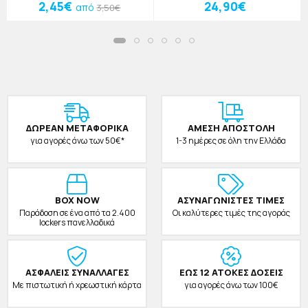
Κόκκινο
2,45€
24,90€
από
3,50€
ΔΩΡΕAΝ ΜΕΤΑΦΟΡΙΚΑ
ΑΜΕΣΗ ΑΠΟΣΤΟΛΗ
για αγορές άνω των 50€*
1-3 ημέρες σε όλη την Ελλάδα
BOX NOW
ΑΣΥΝΑΓΩΝΙΣΤΕΣ ΤΙΜΕΣ
Παράδοση σε ένα από τα 2.400
Οι καλύτερες τιμές της αγοράς
lockers πανελλαδικά
ΑΣΦΑΛΕΙΣ ΣΥΝΑΛΛΑΓΕΣ
ΕΩΣ 12 ΑΤΟΚΕΣ ΔΟΣΕΙΣ
Με πιστωτική ή χρεωστική κάρτα
για αγορές άνω των 100€