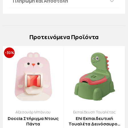
Πληρωμή και Αποστολή
Πρoτεινόμενα Προϊόντα
-30%
Αξεσουάρ Μπάνιου
Εκπαίδευση Τουαλέτας
Doccia Στήριγμα Ντους
Ehi Εκπαιδευτική
Πάντα
Τουαλέτα Δεινόσαυρος