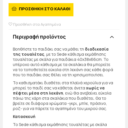
ΠΡΟΣΘΗΚΗ ΣΤΟ ΚΑΛΑΘΙ
Προσθήκη στα Αγαπημένα
Περιγραφή προϊόντος
Βοηθήστε το παιδάκι σας να μάθει τη
διαδικασία
της τουαλέτας
, με το Sede κάθισμα εκμάθησης
τουαλέτας με σκάλα για παιδάκια 40x38x66cm. Το
υπέροχο αυτό κάθισμα με τα σκαλάκια θα μπορείτε
να το τοποθετείτε εύκολα στη λεκάνη σας κάθε φορά
που το παιδάκι σας θέλει να τη χρησιμοποιήσει.
Το καθισματάκι διαθέτει στα πλαϊνά χερούλια για να
μπορεί το παιδί σας να κάθεται άνετα
χωρίς να
πέφτει μέσα στη λεκάνη
, ενώ θα ανεβαίνει εύκολα
πάνω της χάρη στα σκαλάκια που διαθέτει. Θα το
βρείτε σε διάφορα χρώματα -γκρι, μπλε, πράσινο,
ροζ- για να πάρετε το αγαπημένο του μικρού σας.
Κατασκευή
Το Sede κάθισμα εκμάθησης τουαλέτας με σκάλα