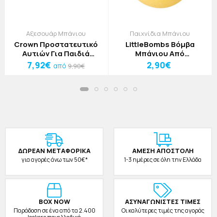
Αξεσουάρ Μπάνιου
Παιχνίδια Μπάνιου
Crown Προστατευτικό
LittleBombs Βόμβα
Αυτιών Για Παιδιά
Μπάνιου Από
Κίτρινο
Πολύχρωμα Άλατα Με
7,92€
2,90€
από
9,90€
Έκπληξη Αρκουδάκι
ΔΩΡΕAΝ ΜΕΤΑΦΟΡΙΚΑ
ΑΜΕΣΗ ΑΠΟΣΤΟΛΗ
για αγορές άνω των 50€*
1-3 ημέρες σε όλη την Ελλάδα
BOX NOW
ΑΣΥΝΑΓΩΝΙΣΤΕΣ ΤΙΜΕΣ
Παράδοση σε ένα από τα 2.400
Οι καλύτερες τιμές της αγοράς