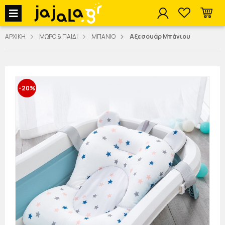
jajala Menu
ΑΡΧΙΚΗ
ΜΩΡΟ & ΠΑΙΔΙ
ΜΠΑΝΙΟ
Αξεσουάρ Μπάνιου
-20%