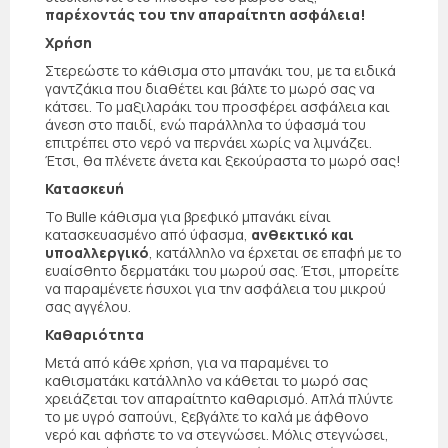
παρέχοντάς του την απαραίτητη ασφάλεια!
Χρήση
Στερεώστε το κάθισμα στο μπανάκι του, με τα ειδικά
γαντζάκια που διαθέτει και βάλτε το μωρό σας να
κάτσει. Το μαξιλαράκι του προσφέρει ασφάλεια και
άνεση στο παιδί, ενώ παράλληλα το ύφασμά του
επιτρέπει στο νερό να περνάει χωρίς να λιμνάζει.
Έτσι, θα πλένετε άνετα και ξεκούραστα το μωρό σας!
Κατασκευή
Το Bulle κάθισμα για βρεφικό μπανάκι είναι
κατασκευασμένο από ύφασμα,
ανθεκτικό και
υποαλλεργικό
, κατάλληλο να έρχεται σε επαφή με το
ευαίσθητο δερματάκι του μωρού σας. Έτσι, μπορείτε
να παραμένετε ήσυχοι για την ασφάλεια του μικρού
σας αγγέλου.
Καθαριότητα
Μετά από κάθε χρήση, για να παραμένει το
καθισματάκι κατάλληλο να κάθεται το μωρό σας
χρειάζεται τον απαραίτητο καθαρισμό. Απλά πλύντε
το με υγρό σαπούνι, ξεβγάλτε το καλά με άφθονο
νερό και αφήστε το να στεγνώσει. Μόλις στεγνώσει,