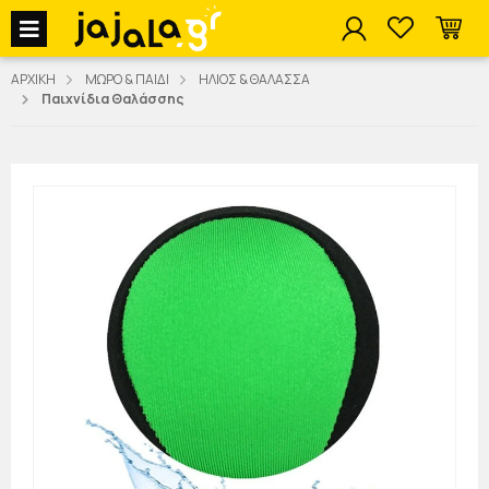
jajala Menu
ΑΡΧΙΚΗ
ΜΩΡΟ & ΠΑΙΔΙ
ΗΛΙΟΣ & ΘΑΛΑΣΣΑ
Παιχνίδια Θαλάσσης