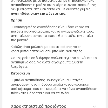
στη θάλασσα με το παιδάκι σας, με τη Bouncy μπάλα
αναπήδησης! Η μπάλα αυτή χάρη στην κατασκευή της
δεν βυθίζεται στη θάλασσα και με δυνατές ρίψεις
αναπηδάει στην επιφάνειά της
.
Χρήση
Η Bouncy μπάλα αναπήδησης είναι ιδανική για να
παίζετε παιχνίδια ρίψης και να ανταγωνίζεστε τους
αντιπάλους σας για το ποιος θα πετάξει την μπάλα
πιο μακριά.
Καθώς είναι μαλακή, μπορείτε, επίσης, να τη
χρησιμοποιήσετε και σαν μπαλάκι αντιστρές.
Θα τη βρείτε σε διάφορα χρώματα για να επιλέξετε το
αγαπημένο σας. Να είστε σίγουροι πως θα τη
λατρέψετε!
Κατασκευή
H μπάλα αναπήδησης Bouncy είναι συμπαγής
αιωρούμενη αναπηδούσα μπάλα κατασκευασμένη
από ύφασμα, που της επιτρέπει να κάνει αναπηδήσεις
πάνω στη θάλασσα ή και να επιπλέει.
Χαρακτηριστικά προϊόντος