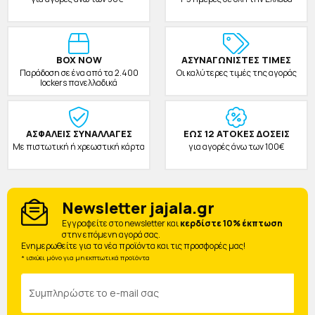
BOX NOW
ΑΣΥΝΑΓΩΝΙΣΤΕΣ ΤΙΜΕΣ
Παράδοση σε ένα από τα 2.400
Οι καλύτερες τιμές της αγοράς
lockers πανελλαδικά
ΑΣΦΑΛΕΙΣ ΣΥΝΑΛΛΑΓΕΣ
ΕΩΣ 12 ΑΤΟΚΕΣ ΔΟΣΕΙΣ
Με πιστωτική ή χρεωστική κάρτα
για αγορές άνω των 100€
Newsletter jajala.gr
Eγγραφείτε στο newsletter και
κερδίστε 10% έκπτωση
στην επόμενη αγορά σας.
Ενημερωθείτε για τα νέα προϊόντα και τις προσφορές μας!
* ισχύει μόνο για μη εκπτωτικά προϊόντα