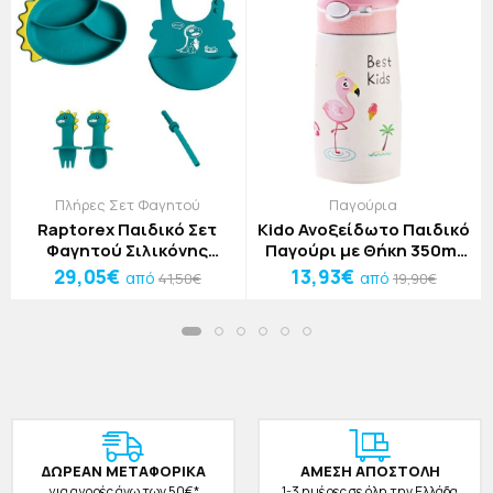
Πλήρες Σετ Φαγητού
Παγούρια
Raptorex Παιδικό Σετ
Kido Ανοξείδωτο Παιδικό
Φαγητού Σιλικόνης
Παγούρι με Θήκη 350ml
Πράσινος Δεινόσαυρος 5
Δεινόσαυρος
29,05€
13,93€
από
από
41,50€
19,90€
Τεμαχίων
ΔΩΡΕAΝ ΜΕΤΑΦΟΡΙΚΑ
ΑΜΕΣΗ ΑΠΟΣΤΟΛΗ
για αγορές άνω των 50€*
1-3 ημέρες σε όλη την Ελλάδα