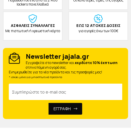
Παράδοση σε ένα από τα 2.400
Οι καλύτερες τιμές της αγοράς
lockers πανελλαδικά
ΑΣΦΑΛΕΙΣ ΣΥΝΑΛΛΑΓΕΣ
ΕΩΣ 12 ΑΤΟΚΕΣ ΔΟΣΕΙΣ
Με πιστωτική ή χρεωστική κάρτα
για αγορές άνω των 100€
Newsletter jajala.gr
Eγγραφείτε στο newsletter και
κερδίστε 10% έκπτωση
στην επόμενη αγορά σας.
Ενημερωθείτε για τα νέα προϊόντα και τις προσφορές μας!
* ισχύει μόνο για μη εκπτωτικά προϊόντα
ΕΓΓΡΑΦΗ