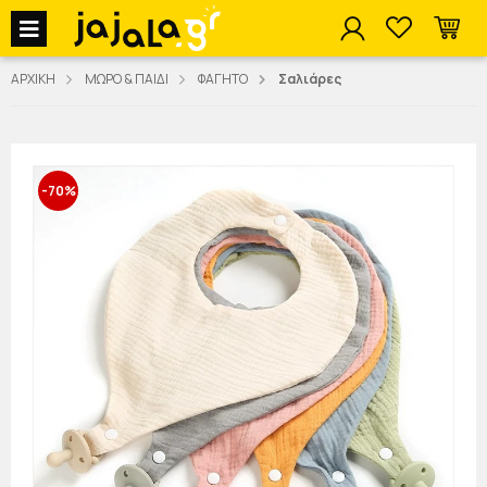
jajala Menu
ΑΡΧΙΚΗ
ΜΩΡΟ & ΠΑΙΔΙ
ΦΑΓΗΤΟ
Σαλιάρες
-70%