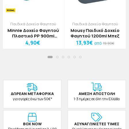
Παιδικά Δοχεία Φαγητού
Παιδικά Δοχεία Φαγητού
Minnie Δοχείο Φαγητού
Mousy Παιδικό Δοχείο
Πλαστικό PP 900ml
Φαγητού 1200ml Μπεζ
17,5x7x13cm
4,90€
13,93€
από
19,90€
ΔΩΡΕAΝ ΜΕΤΑΦΟΡΙΚΑ
ΑΜΕΣΗ ΑΠΟΣΤΟΛΗ
για αγορές άνω των 50€*
1-3 ημέρες σε όλη την Ελλάδα
BOX NOW
ΑΣΥΝΑΓΩΝΙΣΤΕΣ ΤΙΜΕΣ