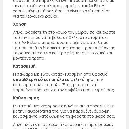
δίνοντάς του παράλληλα ένα πιο χαριτωμένο στιλ, με
την υφασμάτινη σαλιάρα μωρού με πιπίλα Bib. Η
χαριτωμένη αυτή σαλιάρα θα γίνει η καλύτερη λύση
για τα λερωμένα ρούχα.
Χρήση
Απλά, φορέστε τη στο λαιμό του μωρού σα και δώστε
του την πιπίλα να τη βάλει αν θέλει στο στοματάκι
του. Αν θέλετε, μπορείτε να την αφήνετε στο λαιμό
του και κατά τη διάρκεια της μέρας, προστατεύοντας
τα ρούχα από σάλια και τροφές με τον πιο γλυκό και
μοντέρνο τρόπο!
Κατασκευή
Η σαλιάρα Bib είναι κατασκευασμένη από ύφασμα,
υποαλλεργικό και απόλυτα φιλικό
προς την
επιδερμίδα των παιδιών. Έτσι, μπορείτε να
παραμένετε ήσυχοι για την ασφάλεια του μωρού σας.
Καθαρισμός
Μετά από μερικές χρήσεις καλό είναι να ασχοληθείτε
με την καθαριότητά της, για να παραμένει όμορφη
και ασφαλής, κατάλληλη να τη φοράτε στο μωρό σας.
Απλά πλύντε τη στο χέρι ή και στο πλυντήριο ρούχων