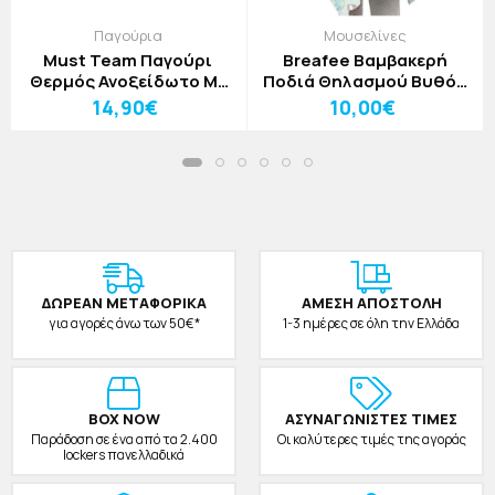
Παγούρια
Μουσελίνες
Must Team Παγούρι
Breafee Βαμβακερή
Θερμός Ανοξείδωτο Με
Ποδιά Θηλασμού Βυθός
Καλαμάκι 500ml
70x98cm
14,90€
10,00€
Διάστημα
ΔΩΡΕAΝ ΜΕΤΑΦΟΡΙΚΑ
ΑΜΕΣΗ ΑΠΟΣΤΟΛΗ
για αγορές άνω των 50€*
1-3 ημέρες σε όλη την Ελλάδα
BOX NOW
ΑΣΥΝΑΓΩΝΙΣΤΕΣ ΤΙΜΕΣ
Παράδοση σε ένα από τα 2.400
Οι καλύτερες τιμές της αγοράς
lockers πανελλαδικά