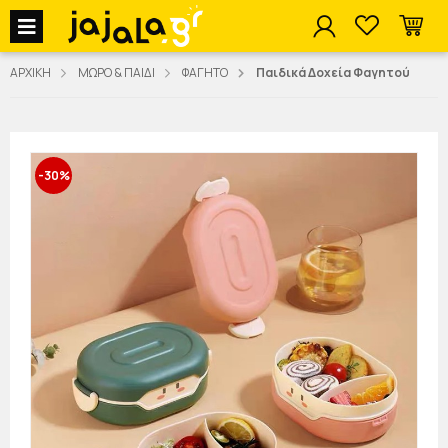
jajala Menu
ΑΡΧΙΚΗ
ΜΩΡΟ & ΠΑΙΔΙ
ΦΑΓΗΤΟ
Παιδικά Δοχεία Φαγητού
-30%