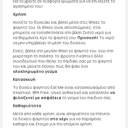
Θα το βρείτε σε διάφορα χρώματα για να επιλέξετε το
αγαπημένο του!
Χρήση
Ανοίξτε το δοχειάκι και βάλτε μέσα στις θήκες το
φαγητό του. Οι θήκες είναι αποσπώμενες, έτσι
μπορείτε να τοποθετήσετε στη βάση ζεστό νερό για
να θερμάνετε λίγο το φαγητό του.
Προσοχή!
Το νερό
να μην υπερβαίνει τη μέση του δοχείου.
Εσείς, βάλτε στη μεγάλη θήκη το φαγητό του, ενώ στη
μικρότερη τη σαλάτα, το φρούτο ή κάποιο άλλο
συνοδευτικό που θέλει το παιδάκι σας με το φαγητό
του και μείνετε ήσυχοι πως θα φάει ένα
ολοκληρωμένο γεύμα
.
Κατασκευή
Το δοχείο φαγητού Eat Me είναι κατασκευασμένο από
πλαστικό, BPA Free, υλικό ανθεκτικό και κατάλληλο
να
φιλοξενεί με ασφάλεια
το γεύμα του παιδιού σας.
Καθαριότητα
Μετά από κάθε χρήση, είναι απαραίτητο να πλένετε
το δοχείο φαγητού
στο χέρι
για να παραμένει
καθαρό και έτοιμο για την επόμενη χρήση.