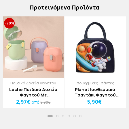
Πρoτεινόμενα Προϊόντα
-70%
Παιδικά Δοχεία Φαγητού
Ισοθερμικές Τσάντες
Leche Παιδικό Δοχείο
Planet Ισοθερμικό
Φαγητού Με
Τσαντάκι Φαγητού
Δοσομετρητή Μωβ
Αστροναύτης
2,97€
5,90€
από
9,90€
10x8x16cm
(28)20x22x11cm