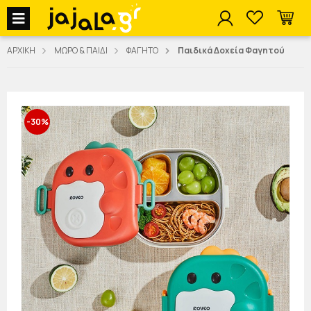
jajala Menu
ΑΡΧΙΚΗ
ΜΩΡΟ & ΠΑΙΔΙ
ΦΑΓΗΤΟ
Παιδικά Δοχεία Φαγητού
-30%