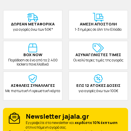
ΔΩΡΕAΝ ΜΕΤΑΦΟΡΙΚΑ
ΑΜΕΣΗ ΑΠΟΣΤΟΛΗ
για αγορές άνω των 50€*
1-3 ημέρες σε όλη την Ελλάδα
BOX NOW
ΑΣΥΝΑΓΩΝΙΣΤΕΣ ΤΙΜΕΣ
Παράδοση σε ένα από τα 2.400
Οι καλύτερες τιμές της αγοράς
lockers πανελλαδικά
ΑΣΦΑΛΕΙΣ ΣΥΝΑΛΛΑΓΕΣ
ΕΩΣ 12 ΑΤΟΚΕΣ ΔΟΣΕΙΣ
Με πιστωτική ή χρεωστική κάρτα
για αγορές άνω των 100€
Newsletter jajala.gr
Eγγραφείτε στο newsletter και
κερδίστε 10% έκπτωση
στην επόμενη αγορά σας.