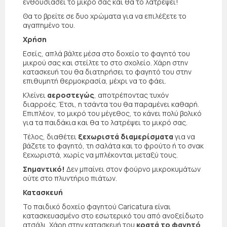
ενθουσιάσει το μικρό σας και θα το λατρέψει!
Θα το βρείτε σε δυο χρώματα για να επιλέξετε το
αγαπημένο του.
Χρήση
Εσείς, απλά βάλτε μέσα στο δοχείο το φαγητό του
μικρού σας και στείλτε το στο σχολείο. Χάρη στην
κατασκευή του θα διατηρήσει το φαγητό του στην
επιθυμητή θερμοκρασία, μέχρι να το φάει.
Κλείνει
αεροστεγώς
, αποτρέποντας τυχόν
διαρροές. Έτσι, η τσάντα του θα παραμένει καθαρή.
Επιπλέον, το μικρό του μέγεθος, το κάνει πολύ βολικό
για τα παιδάκια και θα το λατρέψει το μικρό σας.
Τέλος, διαθέτει
ξεχωριστά διαμερίσματα
για να
βάζετε το φαγητό, τη σαλάτα και το φρούτο ή το σνακ
ξεχωριστά, χωρίς να μπλέκονται μεταξύ τους.
Σημαντικό!
Δεν μπαίνει στον φούρνο μικροκυμάτων
ούτε στο πλυντήριο πιάτων.
Κατασκευή
Το παιδικό δοχείο φαγητού Caricatura είναι
κατασκευασμένο στο εσωτερικό του από ανοξείδωτο
ατσάλι. Χάρη στην κατασκευή του
κρατά το φαγητό