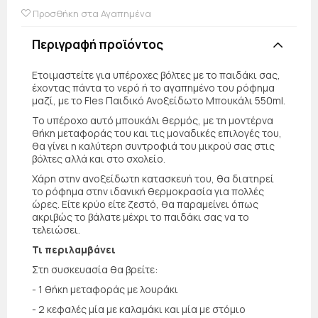
Προσθήκη στα Αγαπημένα
Περιγραφή προϊόντος
Ετοιμαστείτε για υπέροχες βόλτες με το παιδάκι σας,
έχοντας πάντα το νερό ή το αγαπημένο του ρόφημα
μαζί, με το Fles Παιδικό Ανοξείδωτο Μπουκάλι 550ml.
Το υπέροχο αυτό μπουκάλι θερμός, με τη μοντέρνα
θήκη μεταφοράς του και τις μοναδικές επιλογές του,
θα γίνει η καλύτερη συντροφιά του μικρού σας στις
βόλτες αλλά και στο σχολείο.
Χάρη στην ανοξείδωτη κατασκευή του, θα διατηρεί
το ρόφημα στην ιδανική θερμοκρασία για πολλές
ώρες. Είτε κρύο είτε ζεστό, θα παραμείνει όπως
ακριβώς το βάλατε μέχρι το παιδάκι σας να το
τελειώσει.
Τι περιλαμβάνει
Στη συσκευασία θα βρείτε:
- 1 θήκη μεταφοράς με λουράκι
- 2 κεφαλές μία με καλαμάκι και μία με στόμιο