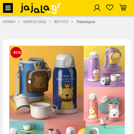
jajala Menu
ΑΡΧΙΚΗ
ΜΩΡΟ & ΠΑΙΔΙ
ΦΑΓΗΤΟ
Παγούρια
-30%