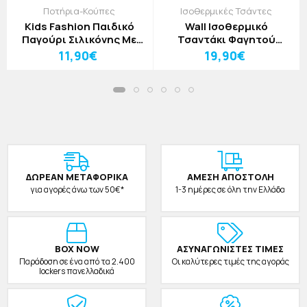
Ποτήρια-Κούπες
Ισοθερμικές Τσάντες
Kids Fashion Παιδικό
Wall Ισοθερμικό
Παγούρι Σιλικόνης Με
Τσαντάκι Φαγητού
Καλαμάκι Μπλε Ήλιος
Minecraft 22x16x20cm
11,90€
19,90€
ΔΩΡΕAΝ ΜΕΤΑΦΟΡΙΚΑ
ΑΜΕΣΗ ΑΠΟΣΤΟΛΗ
για αγορές άνω των 50€*
1-3 ημέρες σε όλη την Ελλάδα
BOX NOW
ΑΣΥΝΑΓΩΝΙΣΤΕΣ ΤΙΜΕΣ
Παράδοση σε ένα από τα 2.400
Οι καλύτερες τιμές της αγοράς
lockers πανελλαδικά