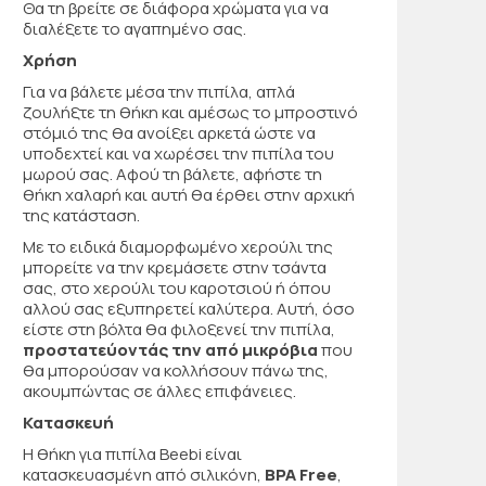
Θα τη βρείτε σε διάφορα χρώματα για να
διαλέξετε το αγαπημένο σας.
Χρήση
Για να βάλετε μέσα την πιπίλα, απλά
ζουλήξτε τη θήκη και αμέσως το μπροστινό
στόμιό της θα ανοίξει αρκετά ώστε να
υποδεχτεί και να χωρέσει την πιπίλα του
μωρού σας. Αφού τη βάλετε, αφήστε τη
θήκη χαλαρή και αυτή θα έρθει στην αρχική
της κατάσταση.
Με το ειδικά διαμορφωμένο χερούλι της
μπορείτε να την κρεμάσετε στην τσάντα
σας, στο χερούλι του καροτσιού ή όπου
αλλού σας εξυπηρετεί καλύτερα. Αυτή, όσο
είστε στη βόλτα θα φιλοξενεί την πιπίλα,
προστατεύοντάς την από μικρόβια
που
θα μπορούσαν να κολλήσουν πάνω της,
ακουμπώντας σε άλλες επιφάνειες.
Κατασκευή
Η θήκη για πιπίλα Beebi είναι
κατασκευασμένη από σιλικόνη,
BPA Free
,