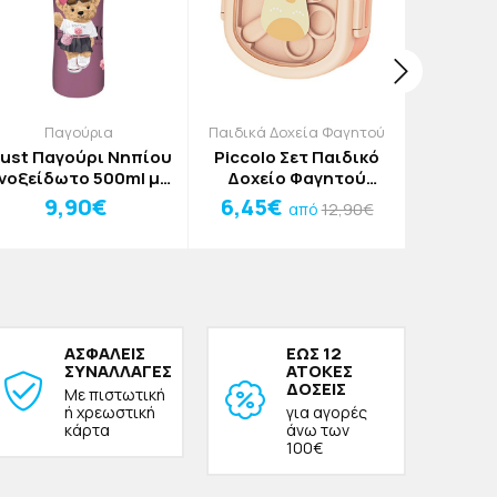
Παγούρια
Παιδικά Δοχεία Φαγητού
Π
ust Παγούρι Νηπίου
Piccolo Σετ Παιδικό
Must Παι
νοξείδωτο 500ml με
Δοχείο Φαγητού
Νηπί
αλαμάκι 6,8x22,5cm
14.5x13.4x7.7cm
Νε
9,90€
6,45€
1
12,90€
από
Wild Lion
Γαλάζιο
ΑΣΦΑΛΕΙΣ
ΕΩΣ 12
ΣΥΝΑΛΛΑΓΕΣ
ΑΤΟΚΕΣ
ΔΟΣΕΙΣ
Με πιστωτική
ή χρεωστική
για αγορές
κάρτα
άνω των
100€