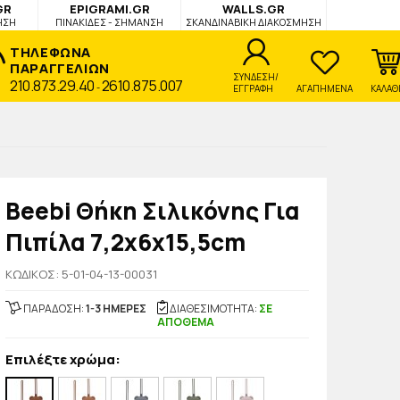
GR
EPIGRAMI.GR
WALLS.GR
ΗΣΗ
ΠΙΝΑΚΙΔΕΣ - ΣΗΜΑΝΣΗ
ΣΚΑΝΔΙΝΑΒΙΚΗ ΔΙΑΚΟΣΜΗΣΗ
ΤΗΛΕΦΩΝΑ
ΠΑΡΑΓΓΕΛΙΩΝ
ΣΥΝΔΕΣΗ/
210.873.29.40
2610.875.007
-
ΕΓΓΡΑΦΗ
ΑΓΑΠΗΜΕΝΑ
ΚΑΛΑΘ
Beebi Θήκη Σιλικόνης Για
Πιπίλα 7,2x6x15,5cm
KΩΔΙΚΟΣ: 5-01-04-13-00031
ΠΑΡΑΔΟΣΗ:
1-3 ΗΜΕΡΕΣ
ΔΙΑΘΕΣΙΜΟΤΗΤΑ:
ΣΕ
ΑΠΟΘΕΜΑ
Επιλέξτε χρώμα: