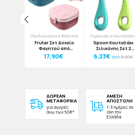
α Φαγητού
Παιδικά Δοχεία Φαγητού
Πιρουνάκια-Κουταλάκι
ό Δοχείο
Frutar Σετ Δοχείο
Spoon Κουταλάκι
00ml Ροζ
Φαγητού από
Σιλικόνης Σετ 2
Ανοξείδωτο Ατσάλι
Τεμαχίων Ροζ -
17,90€
6,23€
15,50€
8,90€
πό
από
Ροζ
Κόκκινο
ΔΩΡΕAΝ
ΑΜΕΣΗ
ΜΕΤΑΦΟΡΙΚΑ
ΑΠΟΣΤΟΛΗ
για αγορές
1-3 ημέρες σε
άνω των 50€*
όλη την
Ελλάδα