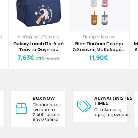
α
Ισοθερμικές Τσάντες
Ποτήρια-Κούπες
Galaxy Lunch Παιδική
Bien Παιδικό Ποτήρι
M
Τσάντα Φαγητού
Σιλικόνης Με Καλαμάκι
Α
Αστροναύτης
Ροζ Λιοντάρι 10x13cm
Κ
7,63€
11,90€
10,90€
από
28x20x19cm
BOX NOW
ΑΣΥΝΑΓΩΝΙΣΤΕΣ
ΤΙΜΕΣ
Παράδοση σε
ένα από τα
Οι καλύτερες
2.400 lockers
τιμές της αγοράς
πανελλαδικά