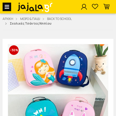
jajala Menu
ΑΡΧΙΚΗ
ΜΩΡΟ & ΠΑΙΔΙ
BACK TO SCHOOL
Σχολικές Τσάντες Νηπίου
-30%