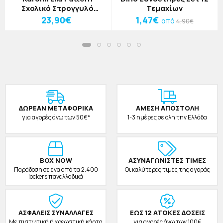
Σχολικό Στρογγυλό
Τεμαχίων
Σακίδιο Λιλά
23,90€
1,47€
από
4,90€
30x15x40cm
ΔΩΡΕAΝ ΜΕΤΑΦΟΡΙΚΑ
ΑΜΕΣΗ ΑΠΟΣΤΟΛΗ
για αγορές άνω των 50€*
1-3 ημέρες σε όλη την Ελλάδα
BOX NOW
ΑΣΥΝΑΓΩΝΙΣΤΕΣ ΤΙΜΕΣ
Παράδοση σε ένα από τα 2.400
Οι καλύτερες τιμές της αγοράς
lockers πανελλαδικά
ΑΣΦΑΛΕΙΣ ΣΥΝΑΛΛΑΓΕΣ
ΕΩΣ 12 ΑΤΟΚΕΣ ΔΟΣΕΙΣ
Με πιστωτική ή χρεωστική κάρτα
για αγορές άνω των 100€