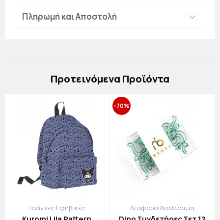
Πληρωμή και Αποστολή
Πρoτεινόμενα Προϊόντα
-70%
Τσάντες Εφηβικές
Διάφορα Αναλώσιμα
Kuromi Lila Pattern
Dino Συνδετήρες Σετ 12