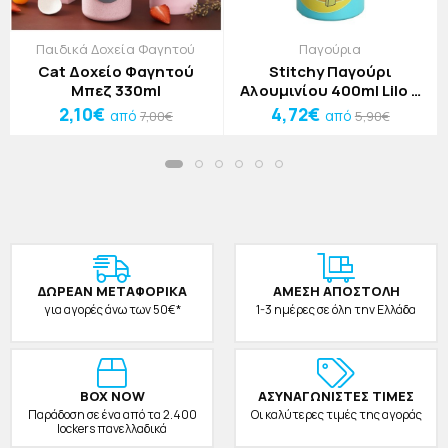
Παιδικά Δοχεία Φαγητού
Παγούρια
Cat Δοχείο Φαγητού
Stitchy Παγούρι
Μπεζ 330ml
Αλουμινίου 400ml Lilo &
Stitch 17x6,5cm
2,10€
4,72€
από
από
7,00€
5,90€
ΔΩΡΕAΝ ΜΕΤΑΦΟΡΙΚΑ
ΑΜΕΣΗ ΑΠΟΣΤΟΛΗ
για αγορές άνω των 50€*
1-3 ημέρες σε όλη την Ελλάδα
BOX NOW
ΑΣΥΝΑΓΩΝΙΣΤΕΣ ΤΙΜΕΣ
Παράδοση σε ένα από τα 2.400
Οι καλύτερες τιμές της αγοράς
lockers πανελλαδικά