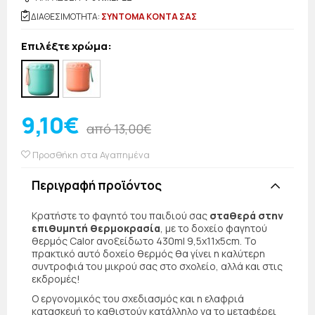
ΔΙΑΘΕΣΙΜΟΤΗΤΑ:
ΣΥΝΤΟΜΑ ΚΟΝΤΑ ΣΑΣ
Επιλέξτε χρώμα:
9,10€
από 13,00€
Προσθήκη στα Αγαπημένα
Περιγραφή προϊόντος
Κρατήστε το φαγητό του παιδιού σας
σταθερά στην
επιθυμητή θερμοκρασία
, με το δοχείο φαγητού
θερμός Calor ανοξείδωτο 430ml 9,5x11x5cm. Το
πρακτικό αυτό δοχείο θερμός θα γίνει η καλύτερη
συντροφιά του μικρού σας στο σχολείο, αλλά και στις
εκδρομές!
Ο εργονομικός του σχεδιασμός και η ελαφριά
κατασκευή το καθιστούν κατάλληλο να το μεταφέρει