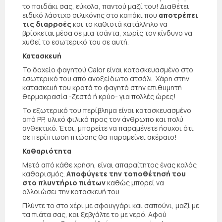
το παιδάκι σας, εύκολα, παντού μαζί του! Διαθέτει
ειδικό λάστιχο σιλικόνης στο καπάκι που
αποτρέπει
τις διαρροές
και το καθιστά κατάλληλο να
βρίσκεται μέσα σε μια τσάντα, χωρίς τον κίνδυνο να
χυθεί το εσωτερικό του σε αυτή.
Κατασκευή
Το δοχείο φαγητού Calor είναι κατασκευασμένο στο
εσωτερικό του από ανοξείδωτο ατσάλι. Χάρη στην
κατασκευή του κρατά το φαγητό στην επιθυμητή
θερμοκρασία -ζεστό ή κρύο- για πολλές ώρες!
Το εξωτερικό του περίβλημα είναι κατασκευασμένο
από PP, υλικό φιλικό προς τον άνθρωπο και πολύ
ανθεκτικό. Έτσι, μπορείτε να παραμένετε ήσυχοι ότι
σε περίπτωση πτώσης θα παραμείνει ακέραιο!
Καθαριότητα
Μετά από κάθε χρήση, είναι απαραίτητος ένας καλός
καθαρισμός.
Αποφύγετε την τοποθέτησή του
στο πλυντήριο πιάτων
καθώς μπορεί να
αλλοιώσει την κατασκευή του.
Πλύντε το στο χέρι με σφουγγάρι και σαπούνι, μαζί με
τα πιάτα σας, και ξεβγάλτε το με νερό. Αφού