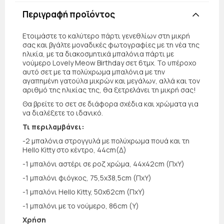
Περιγραφή προϊόντος
Ετοιμάστε το καλύτερο πάρτι γενεθλίων στη μικρή
σας και βγάλτε μοναδικές φωτογραφίες με τη νέα της
ηλικία, με τα διακοσμητικά μπαλόνια πάρτι με
νούμερο Lovely Meow Birthday σετ 6τμχ. Το υπέροχο
αυτό σετ με τα πολύχρωμα μπαλόνια με την
αγαπημένη γατούλα μικρών και μεγάλων, αλλά και τον
αριθμό της ηλικίας της, θα ξετρελάνει τη μικρή σας!
Θα βρείτε το σετ σε διάφορα σχέδια και χρώματα για
να διαλέξετε το ιδανικό.
Τι περιλαμβάνει:
-2 μπαλόνια στρογγυλά με πολύχρωμα πουά και τη
Hello Kitty στο κέντρο, 44cm(Δ)
-1 μπαλόνι αστέρι σε ροζ χρώμα, 44x42cm (ΠxΥ)
-1 μπαλόνι φιόγκος, 75,5x38,5cm (ΠxΥ)
-1 μπαλόνι Hello Kitty, 50x62cm (ΠxΥ)
-1 μπαλόνι με το νούμερο, 86cm (Υ)
Χρήση