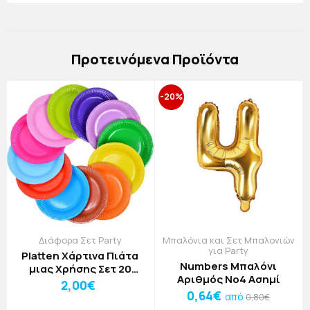
Πρoτεινόμενα Προϊόντα
-20%
Διάφορα Σετ Party
Μπαλόνια και Σετ Μπαλονιών
για Party
Platten Χάρτινα Πιάτα
Numbers Μπαλόνι
μιας Χρήσης Σετ 20
Αριθμός Νο4 Ασημί
Τεμαχίων Δ18cm Λευκό
2,00€
0,64€
από
0,80€