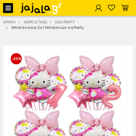
jajala Menu
ΑΡΧΙΚΗ
ΜΩΡΟ & ΠΑΙΔΙ
ΕΙΔΗ PARTY
Μπαλόνια και Σετ Μπαλονιών για Party
-20%