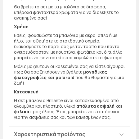
Θα βρείτε το σετ με τα μπαλόνια σε διάφορα,
υπέροχα φανταχτερά χρώματα για να διαλέξετε το
αγαπημένο σας!
Χρήση
Εσείς, φουσκώστε τα μπαλόνια με αέρα, απλό ή με
ήλιο, τοποθετήστε τα στο ιδανικό σημείο,
διακοσμήστε το πάρτι σας με τον τρόπο που πάντα
ονειρευόσασταν, με κουρτίνα, φωτάκια και ό,τι άλλο
μπορείτε να φανταστείτε και χαμηλώστε το φωτισμό.
Μόλις μαζευτούν οι καλεσμένοι σας να είστε σίγουροι
πως θα σας ζητήσουν να βγάλετε
μοναδικές
φωτογραφίες και polaroid
που θα θυμάστε για μια
ζωή!
Κατασκευή
Η σετ μπαλόνια Brillante είναι κατασκευασμένο από
αλουμίνιο και πλαστικό, υλικά
απόλυτα ασφαλή και
φιλικά
προς όλους. Έτσι, μπορείτε να είστε ήσυχοι
για την ασφάλεια σας και των καλεσμένων σας.
Χαρακτηριστικά προϊόντος