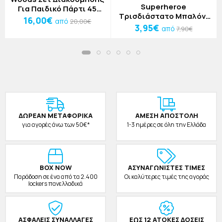
Superheroe
Για Παιδικό Πάρτι 45
Τρισδιάστατο Μπαλόνι
Τεμαχίων
16,00€
από
20,00€
Άιρον Μαν
3,95€
από
7,90€
ΔΩΡΕAΝ ΜΕΤΑΦΟΡΙΚΑ
ΑΜΕΣΗ ΑΠΟΣΤΟΛΗ
για αγορές άνω των 50€*
1-3 ημέρες σε όλη την Ελλάδα
BOX NOW
ΑΣΥΝΑΓΩΝΙΣΤΕΣ ΤΙΜΕΣ
Παράδοση σε ένα από τα 2.400
Οι καλύτερες τιμές της αγοράς
lockers πανελλαδικά
ΑΣΦΑΛΕΙΣ ΣΥΝΑΛΛΑΓΕΣ
ΕΩΣ 12 ΑΤΟΚΕΣ ΔΟΣΕΙΣ