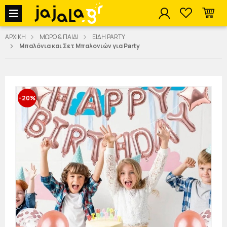
jajala Menu
ΑΡΧΙΚΗ
ΜΩΡΟ & ΠΑΙΔΙ
ΕΙΔΗ PARTY
Μπαλόνια και Σετ Μπαλονιών για Party
-20%